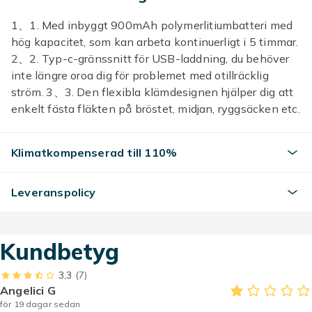
1、1. Med inbyggt 900mAh polymerlitiumbatteri med
hög kapacitet, som kan arbeta kontinuerligt i 5 timmar.
2、2. Typ-c-gränssnitt för USB-laddning, du behöver
inte längre oroa dig för problemet med otillräcklig
ström. 3、3. Den flexibla klämdesignen hjälper dig att
enkelt fästa fläkten på bröstet, midjan, ryggsäcken etc.
4、4. Justerbar vindriktning för att ge dig en svalare
upplevelse. 5、5. Den genialiskt designade
Klimatkompenserad till 110%
understrukturen minskar fläktens volym så mycket
som möjligt och är bekvämare att bära.
Leveranspolicy
Färg
White
Artikel.nr.
Kundbetyg
3cf81e40-abed-49e1-8450-5b6c86d3d0b5
3,3
(7)
Produktsäkerhetsinformation
Angelici G
för 19 dagar sedan