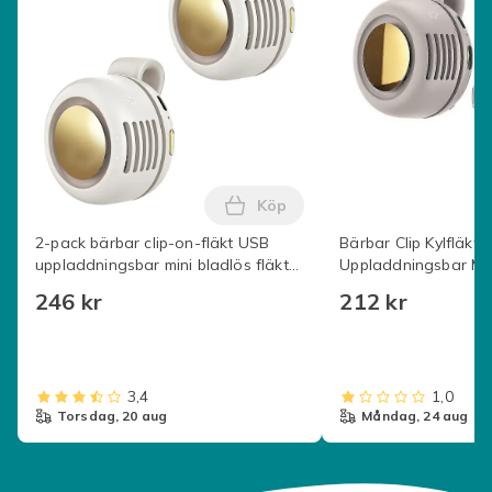
Köp
Lägg till 2-pack bärbar clip-o
2-pack bärbar clip-on-fläkt USB
Bärbar Clip Kylfläkt
uppladdningsbar mini bladlös fläkt
Uppladdningsbar Mini
360° roterande 3 hastigheter tyst
Nacke Midja Fläkt Ju
246 kr
212 kr
kylning för resor kontor Beige
Luftkylningsfläkt Wh
3,4
1,0
torsdag, 20 aug
måndag, 24 aug