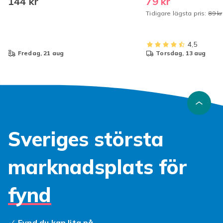
144 kr
79 kr
Tidigare lägsta pris:
89 kr
4,5
fredag, 21 aug
torsdag, 13 aug
Sveriges största
marknadsplats för
fynd
Fynd du kan lita på