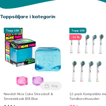
Toppsäljare i kategorin
Topp 100
Topp 100
-11 %
Köp
Lägg till Needoh Nice Cube Stre
Needoh Nice Cube Stressboll &
12-pack Kompatibla me
Sinnesleksak Blå Blue
Tandborsthuvuden