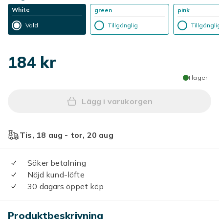
White
green
pink
Vald
Tillgänglig
Tillgängli
184 kr
I lager
Lägg i varukorgen
Lägg till Bärbar klämkylflä
Tis, 18 aug - tor, 20 aug
Säker betalning
Nöjd kund-löfte
30 dagars öppet köp
Produktbeskrivning