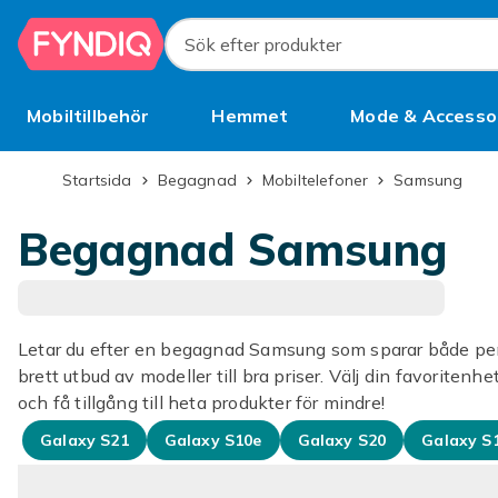
Hoppa till huvudinnehållet
Sök efter produkter
Mobiltillbehör
Hemmet
Mode & Accesso
Bättre än begagnat
Startsida
Begagnad
Mobiltelefoner
Samsung
Begagnad Samsung
Letar du efter en begagnad Samsung som sparar både peng
brett utbud av modeller till bra priser. Välj din favoritenh
och få tillgång till heta produkter för mindre!
Galaxy S21
Galaxy S10e
Galaxy S20
Galaxy S