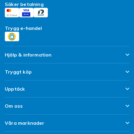
Säker betalning
Trygg e-handel
Hjälp & information
Vanliga frågor
Tryggt köp
Spåra paket
Nöjd kund-löfte
Upptäck
Ångra & Returnera här
Kundrecensioner
Populära kategorier
Leverans
Om oss
Policy & Villkor
Designa egna kläder
Kundservice
Om Fyndiq
Begagnat / Refurbished
Våra marknader
Designa eget mobilskal
Klimatarbete