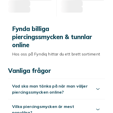
Fynda billiga
piercingssmycken & tunnlar
online
Hos oss på Fyndiq hittar du ett brett sortiment
av snygga och billiga smycken till din piercing.
Vi har piercingsmycken för många olika
Vanliga frågor
sorters piercingar som näsringar, navelringar,
tungstavar och tunnlar till öronen för töjning.
Hitta ett smycke som passar dig i smaken och
Vad ska man tänka på när man väljer
uttryck din personliga stil! Kanske en smiley
piercingssmycken online?
på tungpiercingen som ger ett extra leende
från en främling? Eller varför inte en
Vilka piercingsmycken är mest
självlysande UV kula till din läpp piercing? Det
populära?