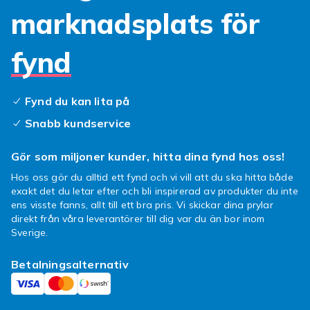
hål i öronen. Töjsmyckena kommer i många
marknadsplats för
olika storlekar och här är det extra viktigt att
tänka på att köpa en tunnel som är rätt för dig,
för det skiljer en hel del på en tunnel på 11mm
fynd
och 14mm. Om det ändå blir helt galet fel vid
köpet kan du alltid kontakta Fyndiqs
Fynd du kan lita på
kundtjänst så hjälper vi dig att returnera eller
reklamera ditt köp!
Snabb kundservice
Utforska mer från Mode
Gör som miljoner kunder, hitta dina fynd hos oss!
Bredda din stil med fler kategorier:
Mode
,
Hos oss gör du alltid ett fynd och vi vill att du ska hitta både
smycken
,
accessoarer
och
kepsar
. Allt samlat
exakt det du letar efter och bli inspirerad av produkter du inte
på
Mode
hos Fyndiq.
ens visste fanns, allt till ett bra pris. Vi skickar dina prylar
direkt från våra leverantörer till dig var du än bor inom
Sverige.
Betalningsalternativ