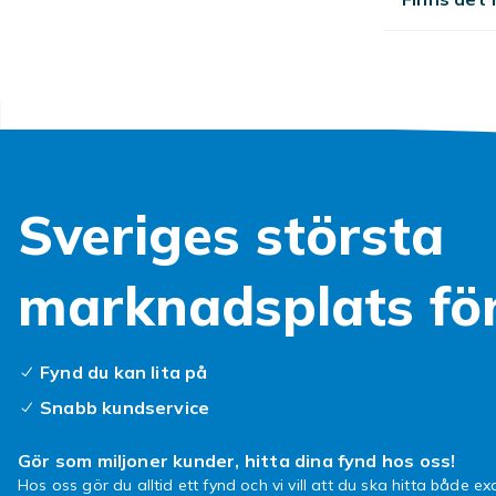
utbud av appa
Storle
Rätt TV-storl
rekommendera
vardagsrum m
med 32 till 
Sveriges största
4K och
marknadsplats fö
4K Ultra HD ä
gånger fler p
HDR-teknik b
Fynd du kan lita på
höjdpunkter.
Snabb kundservice
bästa HDR-up
Köp di
Gör som miljoner kunder, hitta dina fynd hos oss!
Hos oss gör du alltid ett fynd och vi vill att du ska hitta både exa