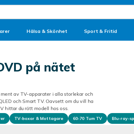
arer
Hälsa & Skönhet
Sport & Fritid
Kampanjer
 DVD på nätet
timent av TV-apparater i alla storlekar och
QLED och Smart TV. Oavsett om du vill ha
hittar du rätt modell hos oss.
rer
TV-boxar & Mottagare
60-70 Tum TV
Blu-ray-s