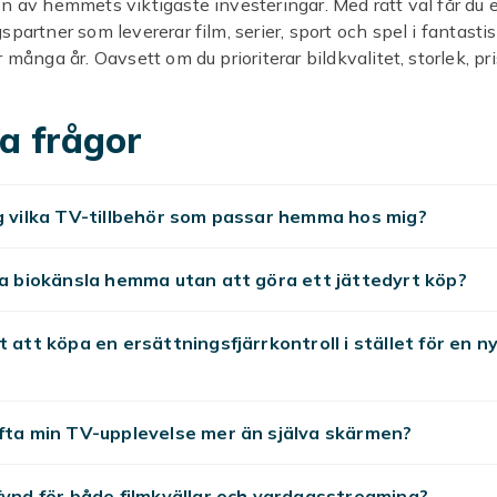
n av hemmets viktigaste investeringar. Med rätt val får du 
spartner som levererar film, serier, sport och spel i fantasti
 många år. Oavsett om du prioriterar bildkvalitet, storlek, pri
tioner finns det en perfekt TV för just dig hos Fyndiq.
a frågor
LED eller QLED
 vanligaste och mest prisvärda alternativet med god bildkva
g vilka TV-tillbehör som passar hemma hos mig?
ED-TV ger den bästa bildkvaliteten med perfekt svärta och 
men till ett högre pris. QLED är Samsungs premiumteknik m
usstyrka och livfulla färger. Välj LED för bäst pris, OLED för 
xa biokänsla hemma utan att göra ett jättedyrt köp?
bäst ljusstyrka.
t att köpa en ersättningsfjärrkontroll i stället för en n
 TV och streaming
moderna TV-apparater är Smart TV med inbyggt WiFi och
g till streamingplattformar som Netflix, Disney+, HBO Max o
fta min TV-upplevelse mer än själva skärmen?
vanligaste Smart TV-systemen är Google TV, webOS från L
msung. Alla tre erbjuder snabb navigering, röststyrning och 
fynd för både filmkvällar och vardagsstreaming?