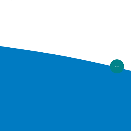
gel
 För ett
ar bäst
er.
yra
 bild.
jusare
n för