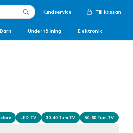
Kundservice
Till kassan
Barn
Underhållning
Elektronik
Inspiration
pelare
LED-TV
30-40 Tum TV
50-60 Tum TV
70-1