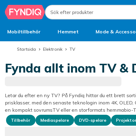
Hoppa till huvudinnehållet
Sök efter produkter
Mobiltillbehör
Hemmet
Mode & Accesso
Bättre än begagnat
Startsida
Elektronik
TV
Fynda allt inom TV &
Letar du efter en ny TV? På Fyndiq hittar du ett brett sor
prisklasser, med den senaste teknologin inom 4K, OLED, 
en kompakt sovrumsTV eller en storformats hemmabio-TV 
Tillbehör
Mediaspelare
DVD-spelare
Projekto