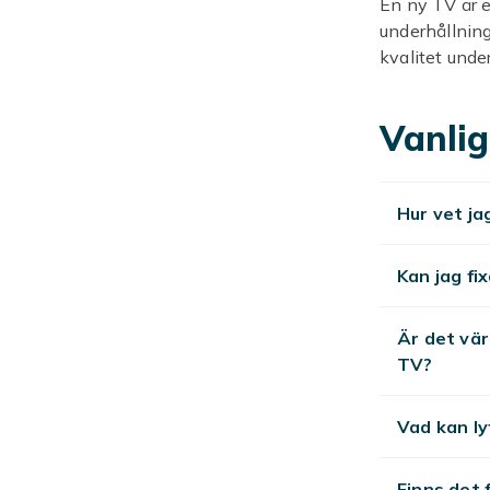
En ny TV är e
underhållning
kvalitet under
Smart TV-funk
Vanlig
LED, O
LED-TV är det
Hur vet ja
ljusa rum. OL
färgomfång, 
extremt hög lj
Kan jag fi
och QLED för 
Är det vär
Smart
TV?
Nästan alla 
direkttillgån
Vad kan ly
YouTube. De 
Tizen från Sa
Finns det 