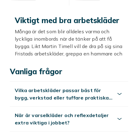
Viktigt med bra arbetskläder
Många är det som blir alldeles varma och
lyckliga inombords när de tänker på att få
bygga. Likt Martin Timell vill de dra på sig sina
Fristads arbetskläder, greppa en hammare och
börja bygga eller renovera. Att få ta i och göra
någonting med sina egna händer är värdefullt
Vanliga frågor
för många, och det är inte konstigt att så
många ägnar en stor del av sin lediga tid eller
Vilka arbetskläder passar bäst för
semester till att bygga någonting på tomten.
bygg, verkstad eller tuffare praktiska
Att ha tåliga kläder är viktigt, och här hittar du
jobb?
många arbetskläder bygg och renovering inte
kommer rå på, du kan räkna med att de håller
När är varselkläder och reflexdetaljer
och skyddar din hud från stickor, smuts och
extra viktiga i jobbet?
färg.