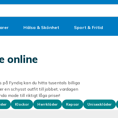
arer
Hälsa & Skönhet
Sport & Fritid
Kampanjer
e online
 på Fyndiq kan du hitta tusentals billiga
ter en schysst outfit till jobbet, vardagen
nda mode till riktigt låga priser!
der
Klockor
Herrkläder
Kepsar
Unisexkläder