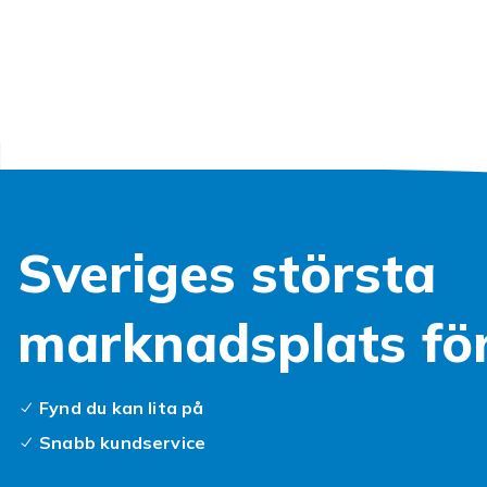
Kanske har du
känner shoppi
helt rätt! Här
slipper en tom
sortiment, lä
drömoutfit. O
pricka stilen 
Sveriges största
marknadsplats fö
Fynd du kan lita på
Snabb kundservice