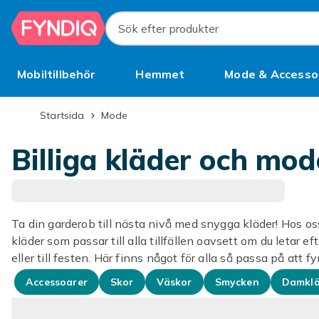
Hoppa till huvudinnehållet
Sök efter produkter
Mobiltillbehör
Hemmet
Mode & Accesso
Bättre än begagnat
Startsida
Mode
Billiga kläder och mod
Ta din garderob till nästa nivå med snygga kläder! Hos oss
kläder som passar till alla tillfällen oavsett om du letar ef
eller till festen. Här finns något för alla så passa på att fy
Accessoarer
Skor
Väskor
Smycken
Damklä