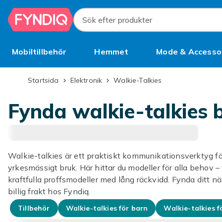
Hoppa till huvudinnehållet
Sök efter produkter
Mobiltillbehör
Hemmet
Mode & Accesso
Bättre än begagnat
Startsida
Elektronik
Walkie-Talkies
Fynda walkie-talkies b
Walkie-talkies är ett praktiskt kommunikationsverktyg för
yrkesmässigt bruk. Här hittar du modeller för alla behov – 
kraftfulla proffsmodeller med lång räckvidd. Fynda ditt näs
billig frakt hos Fyndiq.
Tillbehör
Walkie-talkies för barn
Walkie-talkies fö