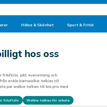
arer
Hälsa & Skönhet
Sport & Fritid
Kampanjer
illigt hos oss
 friluftsliv, jakt, evenemang och
från enkla barnwalkie-talkies till
ta par walkie-talkies till bra pris med
r friluftsliv
Walkie-talkies för arbete