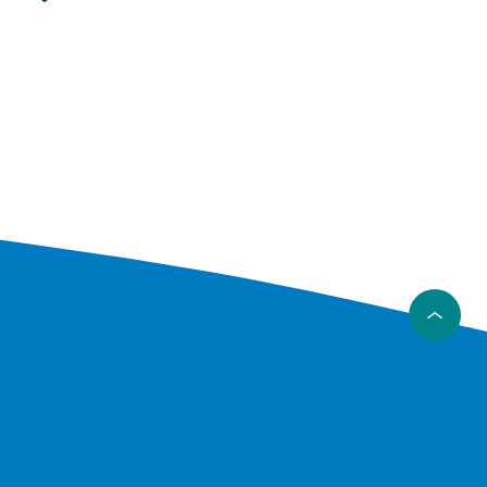
gling och
äng),
unktion
lätta att
nkel
eller är
cker mer
tterier