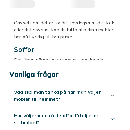
Oavsett om det är för ditt vardagsrum, ditt kök
eller ditt sovrum, kan du hitta alla dina möbler
här på Fyndiq till bra priser.
Soffor
Det finns några saker som du kanske bör
tänka på när du köper en
soffa
. Några av de
Vanliga frågor
viktigaste frågorna handlar om hur du vill att
den ska se ut och hur du vill att den ska
användas. Om du vill att din soffa ska vara ett
Vad ska man tänka på när man väljer
alternativ för gäster att sova i, så kanske du
möbler till hemmet?
vill ha en tillräckligt lång soffa för att
människor i alla längder ska kunna ligga i den,
eller så kanske du också vill ta en titt på våra
Hur väljer man rätt soffa, fåtölj eller
bäddsoffor
sittmöbel?
. Dina framtida gäster kommer
säkert att vara tacksamma om du tänker på