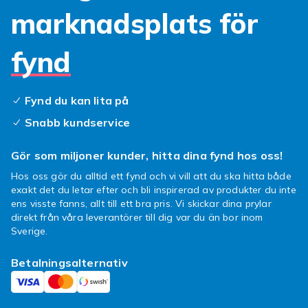
ditt vardagsrum eller sovrum ska kännas
marknadsplats för
bekvämt och inbjudande.
fynd
Fåtöljer
Oavsett om du läser, tittar på något eller bara
sätter dig ner och slappar, är en
fåtölj
ofta det
Fynd du kan lita på
bästa alternativet. En vilstol kan till och med
Snabb kundservice
ge dig möjligheten att lägga dig ner och sova
om du vill, men en vilstol kan bli en för stor
Gör som miljoner kunder, hitta dina fynd hos oss!
frestelse om du endast tänkt dig ha en
Hos oss gör du alltid ett fynd och vi vill att du ska hitta både
dedikerad lässtol. Det kommer tillbaka igen till
exakt det du letar efter och bli inspirerad av produkter du inte
hur du vill använda din fåtölj. Det är också
ens visste fanns, allt till ett bra pris. Vi skickar dina prylar
återigen frågan om fåtöljen matchar din soffa,
direkt från våra leverantörer till dig var du än bor inom
ditt soffbord, rummet och resten av dina
Sverige.
möbler.
Betalningsalternativ
Vi har möbler på Fyndiq oavsett vad din
budget, din smak och ditt hem kräver. Vi är
övertygade om att du kommer att trivas med