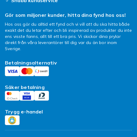
Snabb kundservice
hittar du produkter för olika behov och
enheter. Med rätt val får du produkter som
Gör som miljoner kunder, hitta dina fynd hos oss!
fungerar direkt med det du redan har.
Hos oss gör du alltid ett fynd och vi vill att du ska hitta både
Nytt varje dag
exakt det du letar efter och bli inspirerad av produkter du inte
ens visste fanns, allt till ett bra pris. Vi skickar dina prylar
Sortimentet fylls på dagligen med nya
direkt från våra leverantörer till dig var du än bor inom
produkter, så det lönar sig att titta in ofta. Du
Sverige.
kan hitta både vardagsprylar och fynd. Titta
Betalningsalternativ
gärna in regelbundet för att inte missa nya
produkter och bra priser.
Handla elektronik hos Fyndiq
Säker betalning
Hos Fyndiq hittar du ett brett utbud av
elektronik till konkurrenskraftiga priser, med
alltid billig frakt och ett sortiment som fylls på
Trygg e-handel
dagligen. Hitta allt på ett ställe – fynda rätt
elektronik på ett och samma ställe.
Utforska
datorer
,
TV
samt
ljud och musik
.