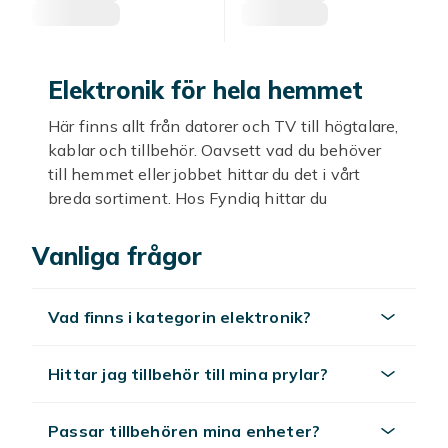
Elektronik för hela hemmet
Här finns allt från datorer och TV till högtalare,
kablar och tillbehör. Oavsett vad du behöver
till hemmet eller jobbet hittar du det i vårt
breda sortiment. Hos Fyndiq hittar du
elektronik i många kategorier till bra priser.
Vanliga frågor
Ett brett sortiment
I kategorin elektronik finns bland annat
Vad finns i kategorin elektronik?
datorer, TV, högtalare, kablar, minneskort,
batterier och tillbehör. Du hittar både själva
prylarna och det du behöver för att använda
Hittar jag tillbehör till mina prylar?
dem. Så kan du samla dina elektronikköp på
ett ställe.
Passar tillbehören mina enheter?