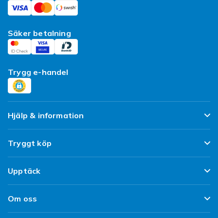
Säker betalning
Trygg e-handel
Hjälp & information
Vanliga frågor
Tryggt köp
Spåra paket
Nöjd kund-löfte
Upptäck
Ångra & Returnera här
Kundrecensioner
Populära kategorier
Leverans
Om oss
Policy & Villkor
Designa egna kläder
Kundservice