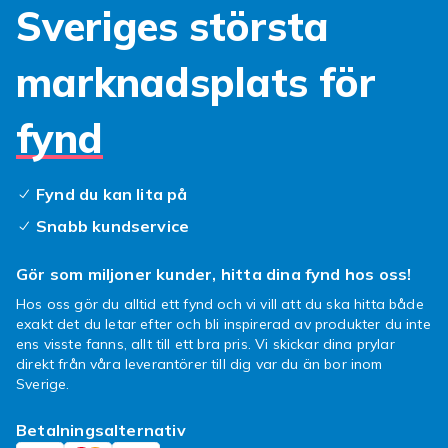
Sveriges största
kostnadseffektivt
Laddningsbara batterier är ett smart val om du
marknadsplats för
använder mycket batterier i vardagen. Även
om startpriset är lite högre än
fynd
engångsbatterier, betalar de sig snabbt – du
kan ladda dem hundratals gånger innan de
behöver bytas ut. Laddningsbara AA- och
Fynd du kan lita på
AAA-batterier fungerar bra i enheter med hög
strömförbrukning, som spelkontroller,
Snabb kundservice
digitalkameror och trådlösa tangentbord.
Gör som miljoner kunder, hitta dina fynd hos oss!
Väljer du laddningsbara batterier minskar du
dessutom mängden förbrukade batterier och
Hos oss gör du alltid ett fynd och vi vill att du ska hitta både
exakt det du letar efter och bli inspirerad av produkter du inte
gör en insats för miljön. Kom ihåg att du även
ens visste fanns, allt till ett bra pris. Vi skickar dina prylar
behöver en batteriladdare – hitta den i vårt
direkt från våra leverantörer till dig var du än bor inom
sortiment inom laddare och tillbehör.
Sverige.
Knappcellsbatterier och
Betalningsalternativ