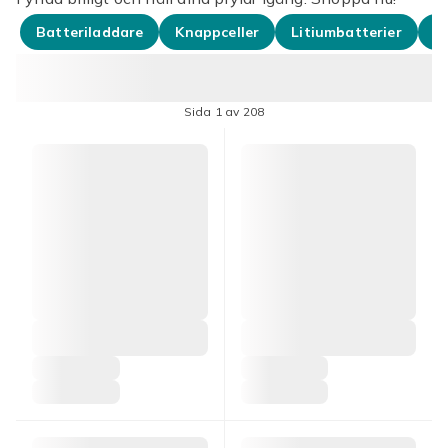
Batteriladdare
Knappceller
Litiumbatterier
U
Sida 1 av 208