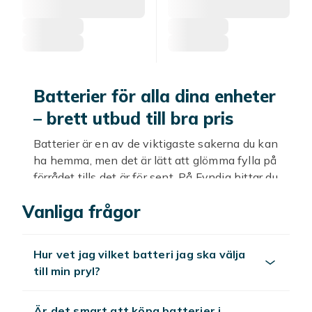
Batterier för alla dina enheter
– brett utbud till bra pris
Batterier är en av de viktigaste sakerna du kan
ha hemma, men det är lätt att glömma fylla på
förrådet tills det är för sent. På Fyndiq hittar du
ett brett sortiment av batterier för alla typer
Vanliga frågor
av enheter och behov – till alltid bra priser och
med billig frakt. Oavsett om du behöver byta
batteriet i fjärrkontrollen, starta upp ett nytt
Hur vet jag vilket batteri jag ska välja
leksaksfordon eller se till att brandvarnaren
till min pryl?
fungerar, har vi rätt batteri för dig.
AA- och AAA-batterier – de
Är det smart att köpa batterier i