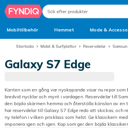
Hoppa till huvudinnehållet
Sök efter produkter
Mobiltillbehör
Hemmet
Mode & Accesso
Bättre än begagnat
Startsida
Mobil & Surfplattor
Reservdelar
Samsu
Galaxy S7 Edge
Kanten som en gång var nyskapande visar nu repor som b
bredvid nycklar och mynt i vardagen. Reservdelar till Sa
den böjda skärmen hemma och återställa känslan av en t
har reservdelar till Galaxy S7 Edge redo att skickas, och
ny telefon i vilken prisklass som helst. Ge klassikern m
imponera igen och igen. Kap som ger den böjda klassikern 