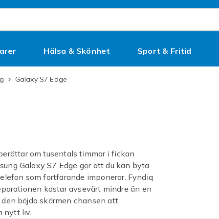
arer
Hälsa & Skönhet
Sport & Fritid
Kampanjer
ng
Galaxy S7 Edge
erättar om tusentals timmar i fickan
msung Galaxy S7 Edge gör att du kan byta
elefon som fortfarande imponerar. Fyndiq
 reparationen kostar avsevärt mindre än en
ed den böjda skärmen chansen att
nytt liv.