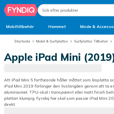
Hoppa till huvudinnehållet
Sök efter produkter
Mobiltillbehör
Hemmet
Mode & Accesso
Bättre än begagnat
Startsida
Mobil & Surfplattor
Surfplattor Tillbehör
Apple iPad Mini (2019
Att iPad Mini 5 fortfarande håller måttet som läsplatta och
iPad Mini 2019 förlänger den livslängden genom att ta e
aluminiumet. TPU-skal i transparent eller matt finish be
plattan klumpig. Fyndiq har skal som passar iPad Mini 201
direkt.