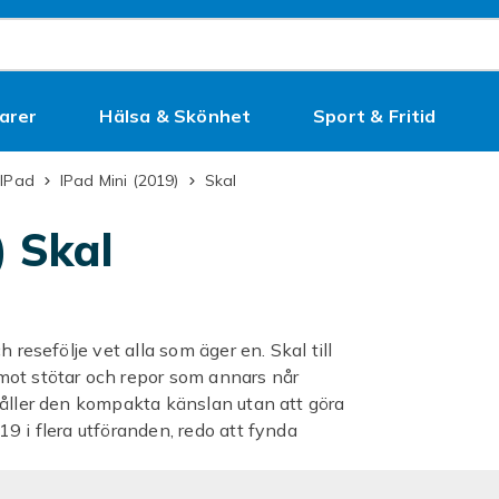
arer
Hälsa & Skönhet
Sport & Fritid
Kampanjer
iPad
iPad Mini (2019)
Skal
) Skal
 resefölje vet alla som äger en. Skal till
mot stötar och repor som annars når
håller den kompakta känslan utan att göra
9 i flera utföranden, redo att fynda