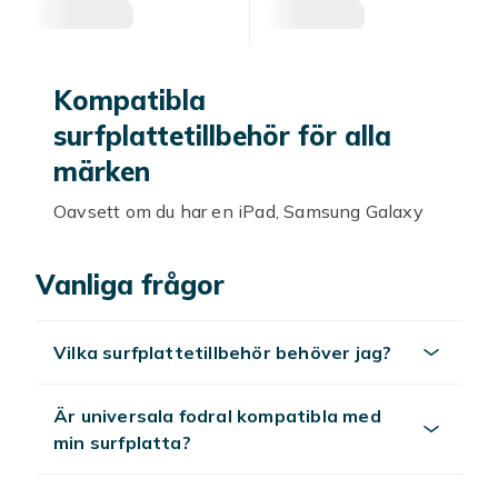
Kompatibla
surfplattetillbehör för alla
märken
Oavsett om du har en iPad, Samsung Galaxy
Tab, Huawei MatePad eller en annan
surfplatta finns det kompatibla tillbehör som
Vanliga frågor
förbättrar din upplevelse. Hos Fyndiq hittar du
ett brett sortiment av kompatibla
surfplattetillbehör för alla populära märken
Vilka surfplattetillbehör behöver jag?
och modeller till alltid bra priser.
Kompatibla fodral och skal
Är universala fodral kompatibla med
min surfplatta?
Ett kompatibelt fodral skyddar din surfplatta
mot stötar, repor och vardagsslitage. Det finns