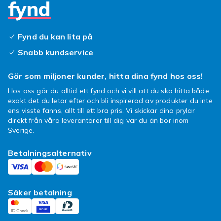
fynd
iPad och Samsung Galaxy
Tab — populäraste
modellerna
Fynd du kan lita på
Snabb kundservice
iPad
och
Samsung
Galaxy Tab har det
bredaste urvalet av kompatibla tillbehör. Det
Gör som miljoner kunder, hitta dina fynd hos oss!
finns specialdesignade fodral, tangentbord
och skärmskydd kompatibla med alla
Hos oss gör du alltid ett fynd och vi vill att du ska hitta både
exakt det du letar efter och bli inspirerad av produkter du inte
generationer av dessa populära surfplattor.
ens visste fanns, allt till ett bra pris. Vi skickar dina prylar
direkt från våra leverantörer till dig var du än bor inom
Tangentbord och
Sverige.
produktivitetstillbehör
Betalningsalternativ
Kompatibla Bluetooth-tangentbord och
tangentbordsfodral förvandlar din surfplatta
till en mini-laptop. Det finns modeller
Säker betalning
kompatibla med iPad, Samsung och
universalmodeller för de flesta surfplattor.