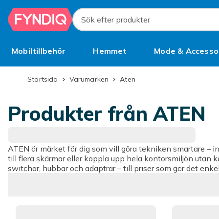
Hoppa till huvudinnehållet
Sök efter produkter
Mobiltillbehör
Hemmet
Mode & Accesso
Bättre än begagnat
Startsida
Varumärken
Aten
Produkter från ATEN
ATEN är märket för dig som vill göra tekniken smartare – in
till flera skärmar eller koppla upp hela kontorsmiljön utan 
switchar, hubbar och adaptrar – till priser som gör det enkel