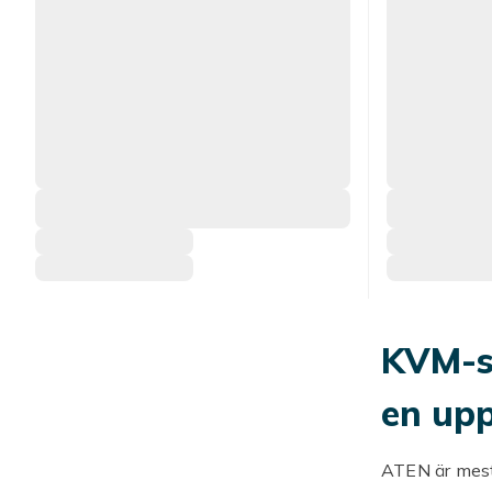
KVM-sw
en up
ATEN är mest