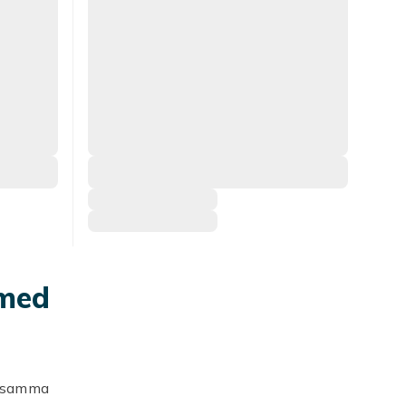
 med
a samma