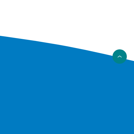
mellan
 klick,
r
skärmar?
ar gör
på
ar
dig
llt från
et.