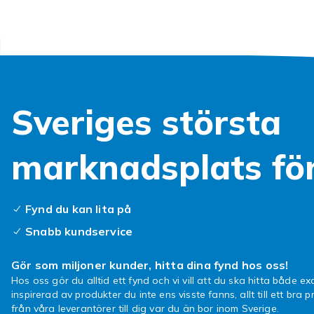
skärm, tangen
jobb- och priv
och du är upp
HDMI-s
Sveriges största
Vill du koppla
Då är ATEN:s 
det enkelt at
marknadsplats fö
kontoret eller
USB-h
Fynd du kan lita på
Snabb kundservice
Behöver du f
snabbare åtko
Gör som miljoner kunder, hitta dina fynd hos oss!
kreativa arbe
Hos oss gör du alltid ett fynd och vi vill att du ska hitta både exa
inspirerad av produkter du inte ens visste fanns, allt till ett bra pr
från våra leverantörer till dig var du än bor inom Sverige.