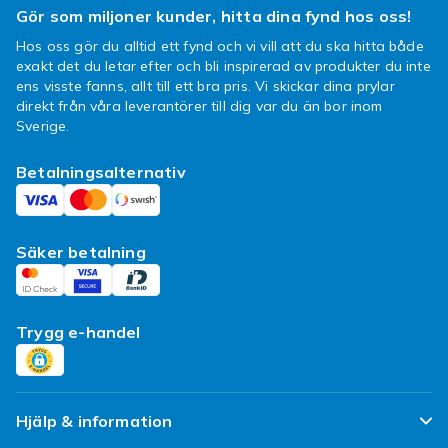
kundtjänst så hjälper vi dig med ditt ärende.
Gör som miljoner kunder, hitta dina fynd hos oss!
Observera dock att kosmetiska produkter
Hos oss gör du alltid ett fynd och vi vill att du ska hitta både
(inklusive hår- och hudvårdsprodukter och
exakt det du letar efter och bli inspirerad av produkter du inte
parfymer) inte inkluderas i ångerrätten på
ens visste fanns, allt till ett bra pris. Vi skickar dina prylar
Fyndiq.
direkt från våra leverantörer till dig var du än bor inom
Sverige.
Choo vet hur du ska dofta
Betalningsalternativ
Du har säkert redan din favoritparfym från
Jimmy Choo, men om du mot förmodan inte
har det behöver du inte vara nervös över ditt
val av parfym. Det kan nämligen inte gå fel
Säker betalning
oavsett vilken flaska du väljer, för Jimmy Choo
har dofter som passar alla. Köp dina parfymer
online här hos oss på Fyndiq så kan du vara
Trygg e-handel
säker på att du får det lägsta priset, förpackat i
den bästa doften — du kommer inte att bli
besviken!
Hjälp & information