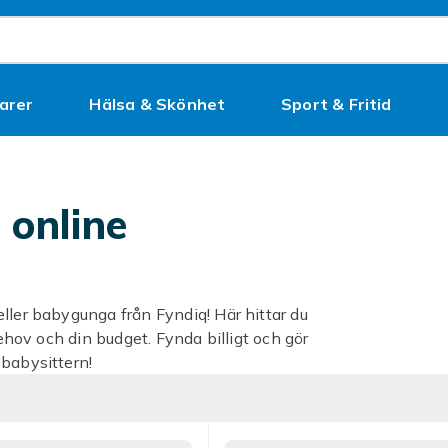
arer
Hälsa & Skönhet
Sport & Fritid
Kampanjer
 online
ller babygunga från Fyndiq! Här hittar du
behov och din budget. Fynda billigt och gör
 babysittern!