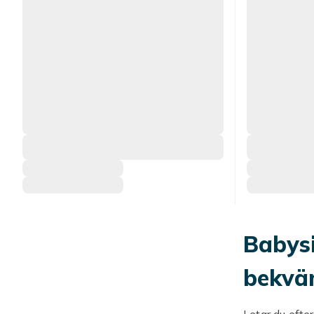
Babysi
bekvä
Letar du efte