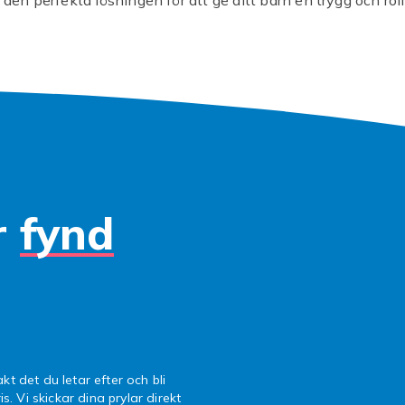
 på? Då är en babysitter från vårt fantastiska sortiment pre
abysittern är inte bara en typ av accessoar för barnen, uta
ts där ditt barn kan leka, vila eller titta nyfiket på omvärl
händerna fria för annat.
da utbud av babysitters hittar du många olika modeller som
ov. Välj mellan färgglada och lekfulla designer eller mer neut
rnativ. Oavsett om du vill ha en babygunga med massor av
ktioner och leksaker eller en enklare variant, så finns det 
ch behov här.
r
fynd
en mysig och trygg upplevelse med en babysitter från vårt s
h gör ett fynd redan idag. Upptäck hur något så enkelt so
n göra vardagen så mycket enklare och roligare för både dig
illigt och skapa glada stunder tillsammans!
kt det du letar efter och bli
is. Vi skickar dina prylar direkt