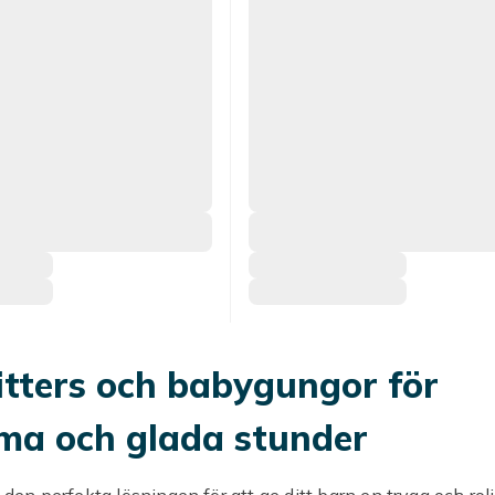
tters och babygungor för
ma och glada stunder
r den perfekta lösningen för att ge ditt barn en trygg och rol