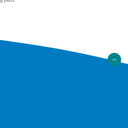
cis vad
n den ger
den
 passar
rala och
något för
ortiment.
m en
 och ditt