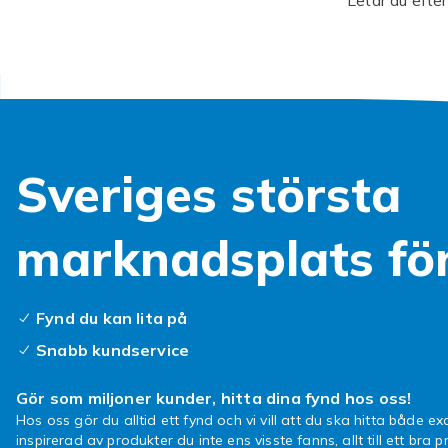
att koppla av
du behöver. B
en bekväm pla
medan du har 
Inom vårt bre
just dina beh
Sveriges största
stilrena alte
spännande fun
varje smak o
marknadsplats fö
Ge ditt barn 
Handla här oc
Fynd du kan lita på
babysitter ka
barn. Fynda b
Snabb kundservice
Gör som miljoner kunder, hitta dina fynd hos oss!
Hos oss gör du alltid ett fynd och vi vill att du ska hitta både exa
inspirerad av produkter du inte ens visste fanns, allt till ett bra pr