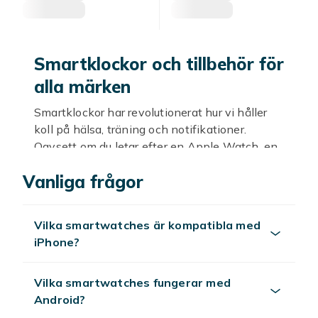
Smartklockor och tillbehör för
alla märken
Smartklockor har revolutionerat hur vi håller
koll på hälsa, träning och notifikationer.
Oavsett om du letar efter en Apple Watch, en
Samsung Galaxy Watch eller en smartwatch
Vanliga frågor
kompatibel med Android eller iPhone hittar du
ett brett sortiment hos Fyndiq. Vi erbjuder
också kompatibla tillbehör för de populäraste
Vilka smartwatches är kompatibla med
smartwatch-modellerna.
iPhone?
Apple Watch — och
kompatibla tillbehör
Vilka smartwatches fungerar med
Android?
Apple Watch
är världens mest sålda