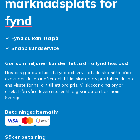
marknadsplats för
iPhone. Samsung Galaxy Watch fungerar bäst
med Samsung-telefoner men är också
fynd
kompatibel med andra Android-telefoner.
Generiska smartwatches är kompatibla med
både iPhone och Android via Bluetooth.
Fynd du kan lita på
Kompatibla tillbehör för
Snabb kundservice
smartklockor
Gör som miljoner kunder, hitta dina fynd hos oss!
Rätt tillbehör förlänger din smartklockas
Hos oss gör du alltid ett fynd och vi vill att du ska hitta både
livslängd och ger den ett nytt utseende.
exakt det du letar efter och bli inspirerad av produkter du inte
Kompatibla armband byter stil på sekunder.
ens visste fanns, allt till ett bra pris. Vi skickar dina prylar
Kompatibla laddare och dockningsstationer
direkt från våra leverantörer till dig var du än bor inom
håller klockan laddad. Kompatibla skärmskydd
Sverige.
skyddar displayen.
Betalningsalternativ
Handla smartklockor hos
Fyndiq
Säker betalning
Hos Fyndiq hittar du ett brett sortiment av