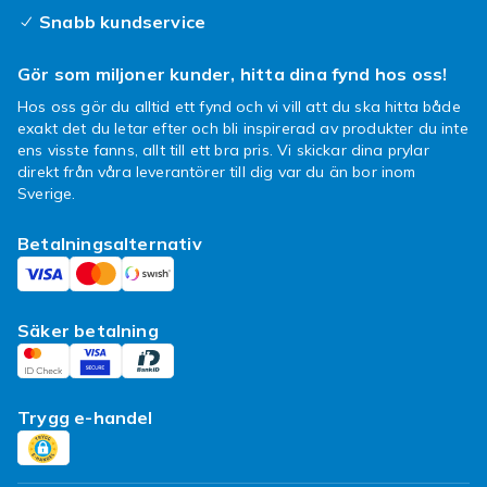
Snabb kundservice
Fynda färgskal till iPhone 11
Gör som miljoner kunder, hitta dina fynd hos oss!
hos Fyndiq
Hos oss gör du alltid ett fynd och vi vill att du ska hitta både
exakt det du letar efter och bli inspirerad av produkter du inte
Hos oss finns massor av färger att välja på –
ens visste fanns, allt till ett bra pris. Vi skickar dina prylar
både trendiga och tidlösa. Trygg betalning och
direkt från våra leverantörer till dig var du än bor inom
låga priser gör det enkelt att klicka hem flera.
Sverige.
Vilken färg blir din nya favorit?
Betalningsalternativ
Säker betalning
Trygg e-handel