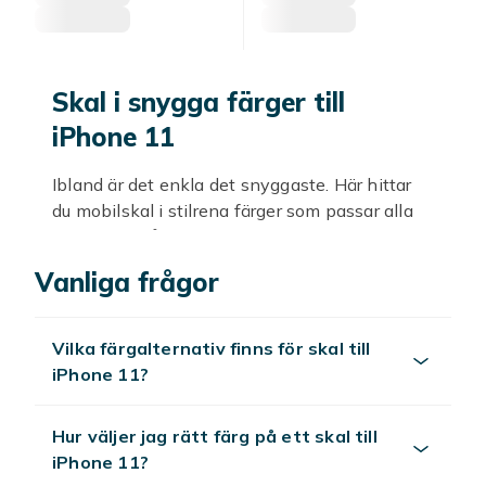
Skal i snygga färger till
iPhone 11
Ibland är det enkla det snyggaste. Här hittar
du mobilskal i stilrena färger som passar alla
tillfällen – från kontoret till middagen. Välj
mellan klassiskt svart, mörkblått och vitt, eller
Vanliga frågor
pigga upp mobilen med mintgrönt, lavendel,
ljusrosa eller stark korall.
Vilka färgalternativ finns för skal till
Material som känns rätt
iPhone 11?
Oavsett om du vill ha något mjukt och
Hur väljer jag rätt färg på ett skal till
greppvänligt eller extra tåligt har vi rätt skal
iPhone 11?
för dig. Välj silikon för en len och flexibel