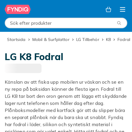
Hoppa till huvudinnehållet
Sök efter produkter
Startsida
Mobil & Surfplattor
LG Tillbehör
K8
Fodral
LG K8 Fodral
Känslan av att fiska upp mobilen ur väskan och se en
ny repa på baksidan känner de flesta igen. Fodral till
LG K8 tar bort den oron genom att lägga ett skyddande
lager runt telefonen som håller dag efter dag.
Plånboksmodeller med kortfack gör att du slipper bära
en separat plånbok när du bara ska ut snabbt. Fyndiq
har fodral i läder, silikon och syntetiskt material i
prislägen som gör valet enkelt. Hitta rätt fodral och ge