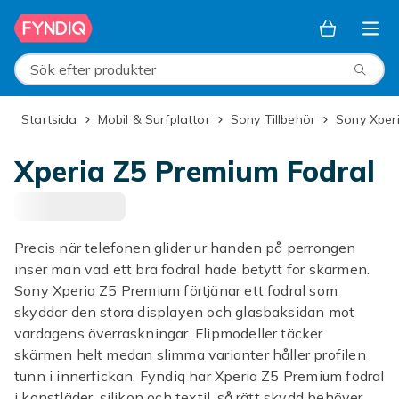
Hoppa till huvudinnehållet
Sök efter produkter
Startsida
Mobil & Surfplattor
Sony Tillbehör
Sony Xper
Xperia Z5 Premium Fodral
Precis när telefonen glider ur handen på perrongen
inser man vad ett bra fodral hade betytt för skärmen.
Sony Xperia Z5 Premium förtjänar ett fodral som
skyddar den stora displayen och glasbaksidan mot
vardagens överraskningar. Flipmodeller täcker
skärmen helt medan slimma varianter håller profilen
tunn i innerfickan. Fyndiq har Xperia Z5 Premium fodral
i konstläder, silikon och textil, så rätt skydd behöver