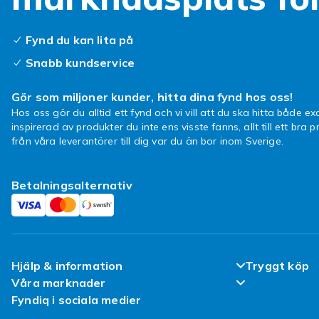
Fynd du kan lita på
Snabb kundservice
Gör som miljoner kunder, hitta dina fynd hos oss!
Hos oss gör du alltid ett fynd och vi vill att du ska hitta både exa
inspirerad av produkter du inte ens visste fanns, allt till ett bra pr
från våra leverantörer till dig var du än bor inom Sverige.
Betalningsalternativ
Hjälp & information
Tryggt köp
Våra marknader
Vanliga frågor
Nöjd kund-lö
Fyndiq i sociala medier
Fyndiq Danmark
Spåra paket
Kundrecensi