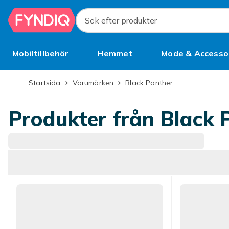
Hoppa till huvudinnehållet
Sök efter produkter
Mobiltillbehör
Hemmet
Mode & Accesso
Bättre än begagnat
Startsida
Varumärken
Black Panther
Produkter från Black 