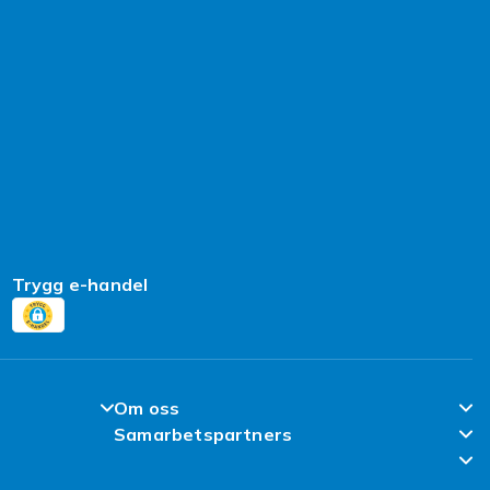
Trygg e-handel
Om oss
Samarbetspartners
Om Fyndiq
Regler och kvalitet
Klimatarbete