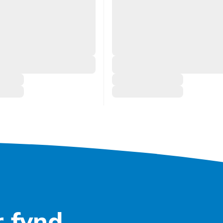
r
fynd