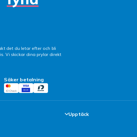
kt det du letar efter och bli
is. Vi skickar dina prylar direkt
Säker betalning
Upptäck
fte
Populära kategorier
oner
Designa egna kläder