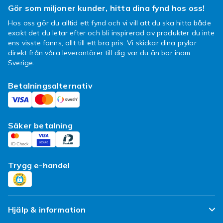
något annat kan du enkelt använda
Gör som miljoner kunder, hitta dina fynd hos oss!
sökfunktionen för att hitta rätt saker, vi har
Hos oss gör du alltid ett fynd och vi vill att du ska hitta både
massor av olika kategorier fullproppade med
exakt det du letar efter och bli inspirerad av produkter du inte
produkter från olika varumärken. Om du har
ens visste fanns, allt till ett bra pris. Vi skickar dina prylar
några frågor kring din order eller vill reklamera
direkt från våra leverantörer till dig var du än bor inom
Sverige.
ditt köp, kontakta Fyndiqs kundtjänst så
hjälper vi dig med ditt ärende.
Betalningsalternativ
Billiga Joseph Joseph produkter av
exklusiv design till ditt kök
Säker betalning
Designmärket Joseph Joseph har allt från
förvaringsburkar, kötthammare, knivset och
bakset till diskställ och städprodukter för
Trygg e-handel
köket. Vad sägs som något från kollektionerna
Joseph Joseph Index, Joseph Joseph Caddy
eller Joseph Joseph Nest eller Joseph Joseph
Elevate? Här finns något för alla smaker, så se
Hjälp & information
till att fynda något snyggt och smart till köket