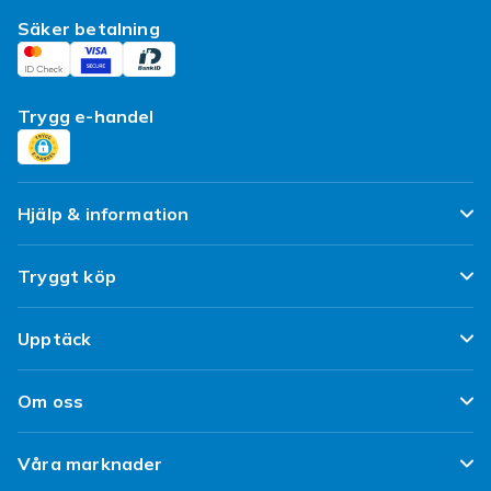
Säker betalning
Trygg e-handel
Hjälp & information
Vanliga frågor
Tryggt köp
Spåra paket
Nöjd kund-löfte
Upptäck
Ångra & Returnera här
Kundrecensioner
Populära kategorier
Leverans
Om oss
Policy & Villkor
Designa egna kläder
Kundservice
Om Fyndiq
Begagnat / Refurbished
Våra marknader
Designa eget mobilskal