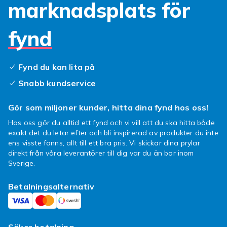
marknadsplats för
skyddar din mobil utan också ger den en unik
look. Eller kanske behöver du en extra laddare
för att aldrig stå utan batteri? Vi har laddare
fynd
som passar perfekt för både hemmet och
bilen.
Fynd du kan lita på
För den som älskar musik har vi också ett urval
Snabb kundservice
av olika hörlurar och högtalare som ger dig
bästa möjliga ljudupplevelse. Och glöm inte
Gör som miljoner kunder, hitta dina fynd hos oss!
skärmskyddet! Ett bra skärmskydd håller din
skärm fri från repor och sprickor.
Hos oss gör du alltid ett fynd och vi vill att du ska hitta både
exakt det du letar efter och bli inspirerad av produkter du inte
Utforska vårt breda utbud av Samsung Galaxy
ens visste fanns, allt till ett bra pris. Vi skickar dina prylar
A80-tillbehör och hitta det som passar just
direkt från våra leverantörer till dig var du än bor inom
Sverige.
dina behov. Gör ett fynd och shoppa nu för att
ge din telefon den kärlek och omsorg den
Betalningsalternativ
förtjänar!