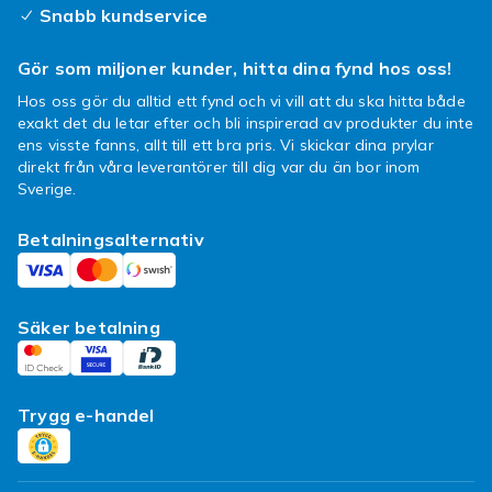
hälsofunktioner som passar dina behov.
Snabb kundservice
Kontrollera att klockan är kompatibel med din
träningsapp och hälsoplattform.
Gör som miljoner kunder, hitta dina fynd hos oss!
GPS och kommunikation
Hos oss gör du alltid ett fynd och vi vill att du ska hitta både
exakt det du letar efter och bli inspirerad av produkter du inte
Smartwatches med inbyggt GPS spårar din
ens visste fanns, allt till ett bra pris. Vi skickar dina prylar
direkt från våra leverantörer till dig var du än bor inom
position oberoende av telefon. Modeller med
Sverige.
eSIM är kompatibla med mobilnätet och låter
dig ringa och ta emot samtal utan telefon.
Betalningsalternativ
Handla smartwatches hos
Fyndiq
Säker betalning
Hos Fyndiq hittar du smartwatches
kompatibla med iPhone och Android till alltid
bra priser.
Trygg e-handel
Hos Fyndiq hittar du klockor i ett brett och
välsorterat sortiment. Vi erbjuder kompatibla
produkter för alla populära märken och