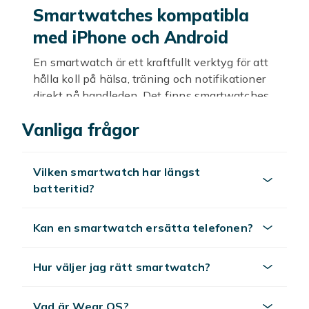
Smartwatches kompatibla
med iPhone och Android
En smartwatch är ett kraftfullt verktyg för att
hålla koll på hälsa, träning och notifikationer
direkt på handleden. Det finns smartwatches
kompatibla med iPhone, Android och vissa
Vanliga frågor
modeller som fungerar med båda
operativsystemen. Hos Fyndiq hittar du ett
brett urval av smartwatches till alltid bra
Vilken smartwatch har längst
priser.
batteritid?
Android-kompatibla
smartwatches
Kan en smartwatch ersätta telefonen?
Wear OS-baserade smartwatches från
Hur väljer jag rätt smartwatch?
Samsung, Google och andra tillverkare är
kompatibla med Android-telefoner och
erbjuder djup integration med Google-tjänster.
Vad är Wear OS?