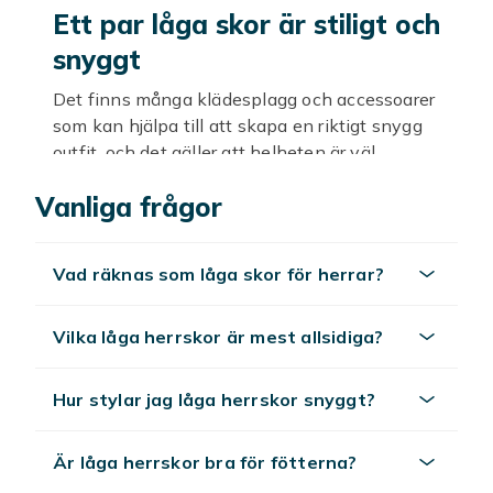
Ett par låga skor är stiligt och
snyggt
Det finns många klädesplagg och accessoarer
som kan hjälpa till att skapa en riktigt snygg
outfit, och det gäller att helheten är väl
sammansatt från topp till tå. För att du ska
Vanliga frågor
kunna fullända din stil har vi på Fyndiq samlat
ett stort utbud av låga herrskor, och det allra
bästa med att köpa skor online från oss på
Vad räknas som låga skor för herrar?
Fyndiq är att det är så himla billigt! Så nu kan
du välja och vraka bland en mängd olika låga
modeller av herrskor som passar både den
Vilka låga herrskor är mest allsidiga?
sportiga typen eller den som vill se stilig och
dressad ut på jobbet!
Hur stylar jag låga herrskor snyggt?
Tips för ett lyckat köp
Är låga herrskor bra för fötterna?
Glöm inte bort att dubbelkolla storleken när du