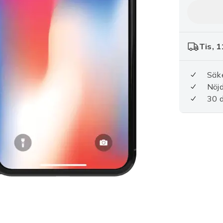
Tis, 1
Säke
Nöjd
30 