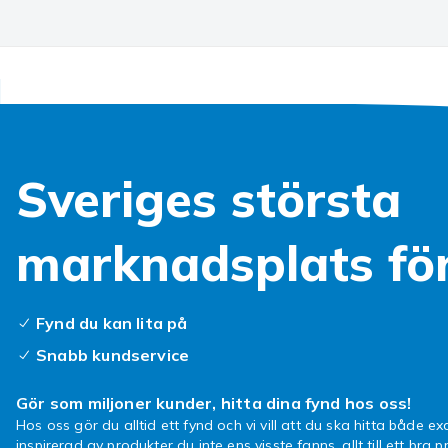
Produktsäkerhetsinformation
Sveriges största
marknadsplats fö
Fynd du kan lita på
Snabb kundservice
Gör som miljoner kunder, hitta dina fynd hos oss!
Hos oss gör du alltid ett fynd och vi vill att du ska hitta både exa
inspirerad av produkter du inte ens visste fanns, allt till ett bra pr