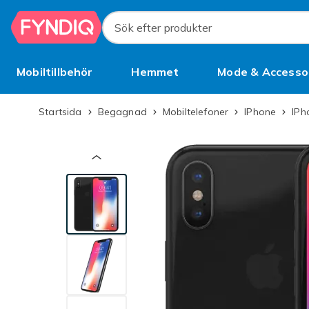
Hoppa till huvudinnehållet
Sök efter produkter
Mobiltillbehör
Hemmet
Mode & Accesso
Bättre än begagnat
Startsida
Begagnad
Mobiltelefoner
iPhone
iPh