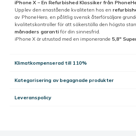
iPhone X – En Refurbished Klassiker från PhoneH
Upplev den enastående kvaliteten hos en
refurbish
av PhoneHero, en pålitlig svensk återförsäljare grun
kvalitetskontroller för att säkerställa den högsta sta
månaders garanti
för din sinnesfrid.
iPhone X är utrustad med en imponerande
5,8" Supe
levande färger. Den kraftfulla
Apple A11 Bionic
-proc
prestanda, medan batteriet på
2716 mAh
håller dig 
Välj mellan lagringsalternativen
64GB
och
256GB
, 
Klimatkompenserad till 110%
Med en vikt på endast
174g
och IP67-klassning är de
snabb anslutning med
Wi-Fi 802.11 a/b/g/n/ac
och N
Kategorisering av begagnade produkter
Välj PhoneHero för din nästa mobiltelefon och dra n
och exceptionella kundtjänst. Vi har över
50 000 nöj
handelsplats sedan 2009. Din iPhone X levereras de
Leveranspolicy
Skick
Garanti, månader
Artikel.nr.