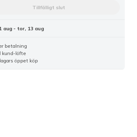
Tillfälligt slut
1 aug - tor, 13 aug
r betalning
 kund-löfte
dagars öppet köp