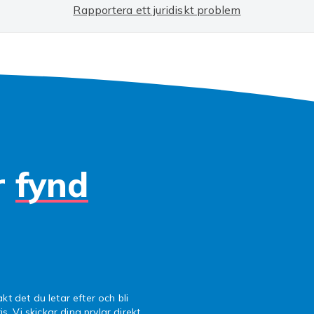
Rapportera ett juridiskt problem
r
fynd
kt det du letar efter och bli
is. Vi skickar dina prylar direkt