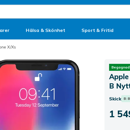
arer
Hälsa & Skönhet
Sport & Fritid
Kampanjer
one X/Xs
Begagnad
Apple
B Nytt
Skick
B: 
1 54