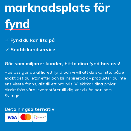
marknadsplats för
använda polygel för att förlänga dina naglar,
förstärka naturliga naglar eller skapa
fantastiska nail art-designer. Dessutom är
fynd
polygel allergivänligt och luktfritt, vilket gör
det till ett utmärkt alternativ för dem som är
känsliga för de starka dofterna från
Fynd du kan lita på
traditionella akryl- och gelénaglar.
Snabb kundservice
Fixa naglar av
Gör som miljoner kunder, hitta dina fynd hos oss!
salongskvalitet hemma
Hos oss gör du alltid ett fynd och vi vill att du ska hitta både
exakt det du letar efter och bli inspirerad av produkter du inte
Om du är nybörjare och känner dig lite osäker
ens visste fanns, allt till ett bra pris. Vi skickar dina prylar
på hur du ska börja med polygel, oroa dig inte!
direkt från våra leverantörer till dig var du än bor inom
Det finns många instruktionsvideor och guider
Sverige.
online som visar dig exakt hur du använder
ditt polygel kit och skapar fantastiska naglar.
Betalningsalternativ
Och om du behöver lite inspiration för dina
nageldesigner, varför inte kolla in sociala
medier för att se vad andra kreativa personer