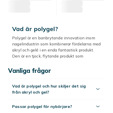
Vad är polygel?
Polygel är en banbrytande innovation inom
nagelindustrin som kombinerar fördelarna med
akryl och gelé i en enda fantastisk produkt.
Den är en tjock, flytande produkt som
appliceras antingen på dina egna naglar eller
kan användas som nagelförlängning, och
Vanliga frågor
härdas till sist under en UV-lampa. Polygel
naglar är starka, flexibla och lätta, vilket gör
Vad är polygel och hur skiljer det sig
dem till det perfekta valet för både
från akryl och gel?
professionella nagelteknologer och
hemmafixare. Och det bästa av allt? Polygel är
enkel att använda, vilket innebär att även
Passar polygel för nybörjare?
nybörjare kan skapa fantastiska naglar