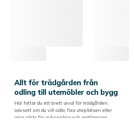
Allt för trädgården från
odling till utemöbler och bygg
Här hittar du ett brett urval för trädgården,
oavsett om du vill odla, fixa uteplatsen eller
göra plats för avkoppling och matlagning
utomhus. Samla odling, trädgårdsredskap,
krukor, pool och spa, utemöbler, dekoration