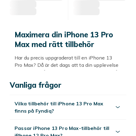
Maximera din iPhone 13 Pro
Max med rätt tillbehör
Har du precis uppgraderat till en iPhone 13
Pro Max? Då är det dags att ta din upplevelse
till nästa nivå med perfekta tillbehör inom vårt
sortiment. Hos oss hittar du allt från skal och
Vanliga frågor
skärmskydd till laddare och snygga fodral, allt
för att skydda och ge din telefon en personlig
touch.
Vilka tillbehör till iPhone 13 Pro Max
finns på Fyndiq?
Inom vårt sortiment kan du hitta tuffa
silikonskal i olika färger, eleganta läderfodral
eller praktiska plånboksfodral som kombinerar
Passar iPhone 13 Pro Max-tillbehör till
stil och funktion. Skärmskydden finns i flera
iPhone 12 Pro Max?