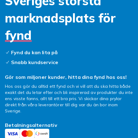
Sveriges största
tillbehör för iPhone 13 Pro Max. Oavsett om
du letar efter skal, fodral, skärmskydd eller
marknadsplats för
laddtillbehör finns det kompatibla alternativ
till bra priser hos Fyndiq.
fynd
Skal och fodral kompatibla
med iPhone 13 Pro Max
Fynd du kan lita på
Kompatibla skal och fodral för iPhone 13 Pro
Snabb kundservice
Max finns i ett brett urval från tunna
skyddsfodral till robusta stöttåliga alternativ.
Gör som miljoner kunder, hitta dina fynd hos oss!
Välj ett material och en design som passar din
Hos oss gör du alltid ett fynd och vi vill att du ska hitta både
stil. Kontrollera alltid att skalet har rätt
exakt det du letar efter och bli inspirerad av produkter du inte
utskärningar för iPhone 13 Pro Max:s kamera
ens visste fanns, allt till ett bra pris. Vi skickar dina prylar
och knappar.
direkt från våra leverantörer till dig var du än bor inom
Sverige.
Skärmskydd för iPhone 13
Pro Max
Betalningsalternativ
Kompatibla skärmskydd i härdat glas skyddar