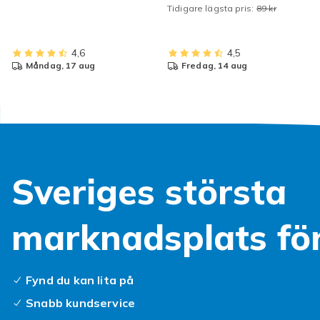
Tidigare lägsta pris:
89 kr
4,6
4,5
måndag, 17 aug
fredag, 14 aug
Sveriges största
marknadsplats fö
Fynd du kan lita på
Snabb kundservice