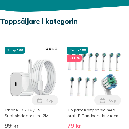
Toppsäljare i kategorin
Topp 100
Topp 100
-11 %
Köp
Köp
Lägg till iPhone 17 / 16 / 15 Snabbladda
Lägg till
iPhone 17 / 16 / 15
12-pack Kompatibla med
Snabbladdare med 2M
oral -B Tandborsthuvuden
USB-C till USB-C kabel Vit
99 kr
79 kr