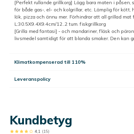
[Perfekt rullande grillkorg] Lägg bara maten i påsen, 
för både gas-, el- och kolgrillar, etc. Lämplig för kött,
lök, pizza och ännu mer. Förhindrar att all grillad mat 
L:30.5X9.4X9.4cm/12..2 tum. fiskgrillkorg
[Grilla med fantasi] - och mandariner, fläsk och päron, 
livsmedel samtidigt för att blanda smaker. Den kan gr
[Enkel rengöring] - Rullande grill är diskmaskinssäker
Hjälper till att hålla grillen ren, samtidigt som den 
skrubba och skölja i diskhon eller placera den i diskm
Klimatkompenserad till 110%
skrubba med en förbehandlad stålullsdyna.
[Andra användningsområden] - Den kan förladdas med 
Leveranspolicy
redo att användas. Perfekt för picknick, bakluckefest
Färg: Silver
Material: Rostfritt stål
Paketets innehåll:
2 x Grillkorg (med krok)
Kundbetyg
Endast ovanstående paketinnehåll, andra produkter i
Obs: Ljusreflektion och olika skärmar kan göra att färg
från den verkliga varan. Det tillåtna mätfelet är +/- 1
4,1
(15)