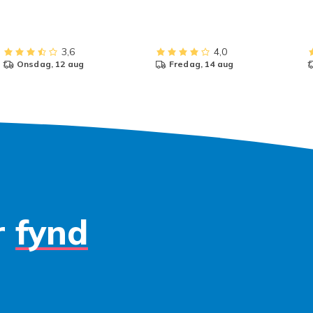
3,6
4,0
onsdag, 12 aug
fredag, 14 aug
r
fynd