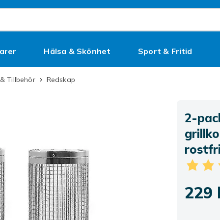
arer
Hälsa & Skönhet
Sport & Fritid
Kampanjer
r & Tillbehör
Redskap
2-pack
grillk
rostfr
229 