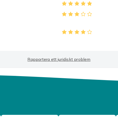
63a3432e-ef40-45a4-bf1f-314dab04a3da
Rapportera ett juridiskt problem