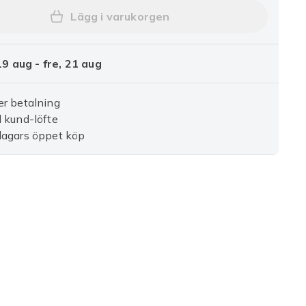
Lägg i varukorgen
Lägg till 2-pack rullande grillkorgar
9 aug - fre, 21 aug
r betalning
 kund-löfte
dagars öppet köp