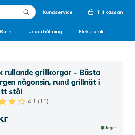
Kundservice
Till kassan
Barn
Underhållning
Elektronik
Inspiration
 rullande grillkorgar - Bästa
orgen någonsin, rund grillnät i
itt stål
4,1
(15)
kr
I lager