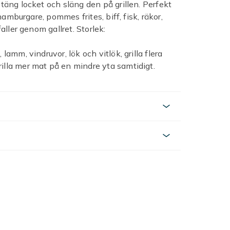
stäng locket och släng den på grillen. Perfekt
 hamburgare, pommes frites, biff, fisk, räkor,
faller genom gallret. Storlek:
lamm, vindruvor, lök och vitlök, grilla flera
illa mer mat på en mindre yta samtidigt.
är mycket bekväm att rengöra. Du behöver bara
askinen. Om du vill ge din korg extra glans,
mat och förvaras i kylskåpet tills den är
er, camping, etc.
ngår inte.
en på föremålet på bilden skiljer sig lite
-3 cm.