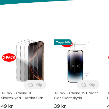
Topp 100
Köp
Köp
re med 2M USB-C till USB-C kabel Vit i varukorgen
 12-pack Kompatibla med oral -B Tandborsthuvuden i varukorg
Lägg till 3-Pack - iPhone 16 Skärmskydd i
Lägg till 3
3-Pack - iPhone 16
3-Pack - iPhone 15 Härdat
3
Skärmskydd i Härdat Glas
Glas Skärmskydd
H
Transparent
T
49 kr
39 kr