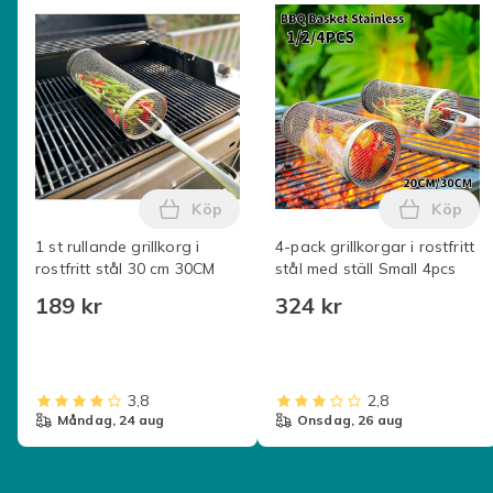
Köp
Köp
Lägg till 1 st rullande grillkorg i rost
Lägg til
1 st rullande grillkorg i
4-pack grillkorgar i rostfritt
rostfritt stål 30 cm 30CM
stål med ställ Small 4pcs
189 kr
324 kr
3,8
2,8
måndag, 24 aug
onsdag, 26 aug