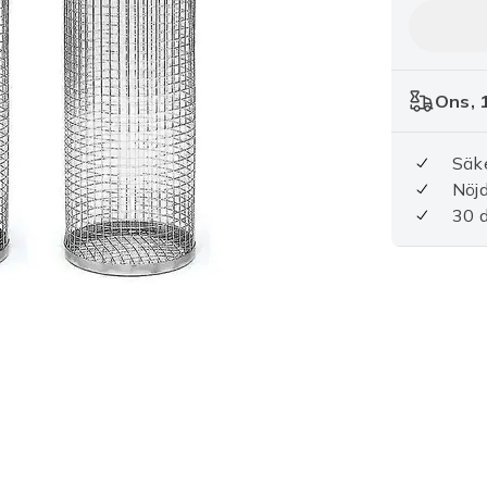
Ons, 1
Säke
Nöjd
30 