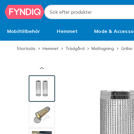
Hoppa till huvudinnehållet
Sök efter produkter
Mobiltillbehör
Hemmet
Mode & Accesso
Bättre än begagnat
Startsida
Hemmet
Trädgård
Matlagning
Grilla