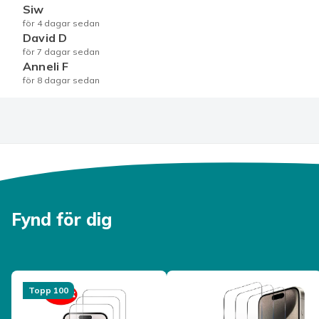
Siw
Levereras i förpackning
för 4 dagar sedan
David D
OBS!
för 7 dagar sedan
Displayskyddet täcker inte telefonens skärmens fulla
Anneli F
utförande är lite kurvad skulle detta medfört att om
för 8 dagar sedan
det med tiden skapas bubblor som till slut får skyddet
Storlek
Artikel.nr.
Produktsäkerhetsinformation
Fynd för dig
Topp 100