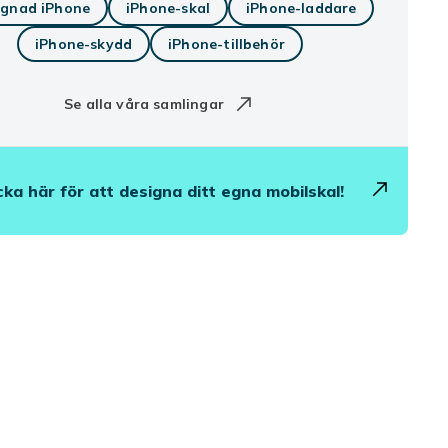
gnad iPhone
iPhone-skal
iPhone-laddare
iPhone-skydd
iPhone-tillbehör
Se alla våra samlingar
cka här för att designa ditt egna mobilskal!