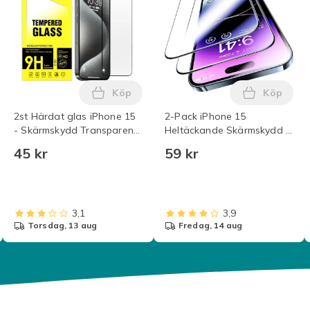
Köp
Köp
las Skärmskydd i varukorgen
ll 3-Pack - iPhone 15 / 15 Pro - Härdat Glas Skärmskydd Transp
Lägg till 2st Härdat glas iPhone 15 - 
Lägg till
2st Härdat glas iPhone 15
2-Pack iPhone 15
- Skärmskydd Transparent
Heltäckande Skärmskydd i
Iphone 15
Härdat Glas
45 kr
59 kr
3,1
3,9
torsdag, 13 aug
fredag, 14 aug