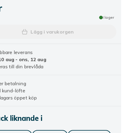
r
I lager
Lägg i varukorgen
Lägg till 3-Pack - iPhone 15 Skärm
bbare leverans
10 aug - ons, 12 aug
ras till din brevlåda
r betalning
 kund-löfte
dagars öppet köp
k liknande i