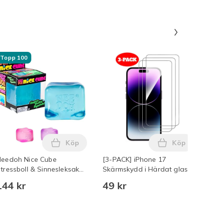
Panel 1 
Topp 100
Köp
Köp
en
 Härdat Glas Transparent i varukorgen
-Pack - iPhone 17 Pro - Härdat Glas Skärmskydd Transparent i 
Lägg till Needoh Nice Cube Stressboll & Sin
Lägg till [3-
eedoh Nice Cube
[3-PACK] iPhone 17
3-
tressboll & Sinnesleksak
Skärmskydd i Härdat glas
Hä
lå Blue
144 kr
49 kr
39