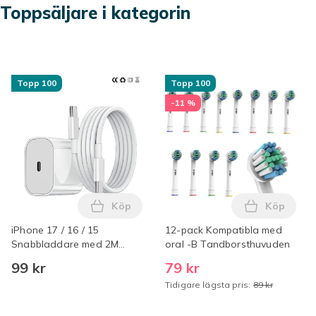
Toppsäljare i kategorin
Topp 100
Topp 100
-11 %
Köp
Köp
Lägg till iPhone 17 / 16 / 15 Snabbladda
Lägg till
iPhone 17 / 16 / 15
12-pack Kompatibla med
Snabbladdare med 2M
oral -B Tandborsthuvuden
USB-C till USB-C kabel Vit
99 kr
79 kr
Tidigare lägsta pris:
89 kr