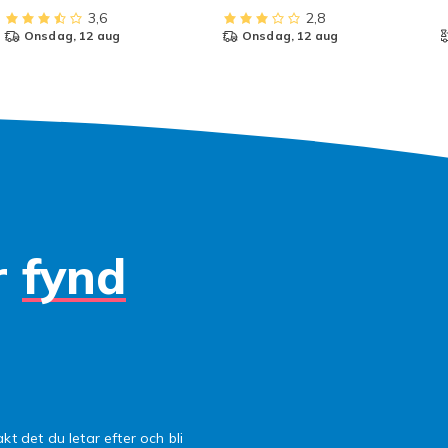
3,6
2,8
onsdag, 12 aug
onsdag, 12 aug
r
fynd
kt det du letar efter och bli