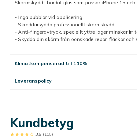
Skärmskydd i härdat glas som passar iPhone 15 och
- Inga bubblor vid applicering
- Skräddarsydda professionellt skärmskydd
- Anti-fingeravtryck, speciellt yttre lager minskar irr
- Skydda din skärm från oönskade repor, fläckar och 
- Anti-Glare, ultratunn, slitstarka och dammavvisan
- Nu kan man äntligen behålla den lyxiga känsla so
- Skyddet kan i flesta fall omplaceras vid eventuellt
Klimatkompenserad till 110%
Ingår i paketet:
Leveranspolicy
3x Skärmskydd i härdat glas
3x Alkohol rengöringsservett
3x Putsduk
1x Bruksanvisning
Kundbetyg
Passar: iPhone 15 / iPhone 15 Pro
Färg: Genomskinlig (Transparent)
Hårdhet: 2.5D / 9H
3,9
(115)