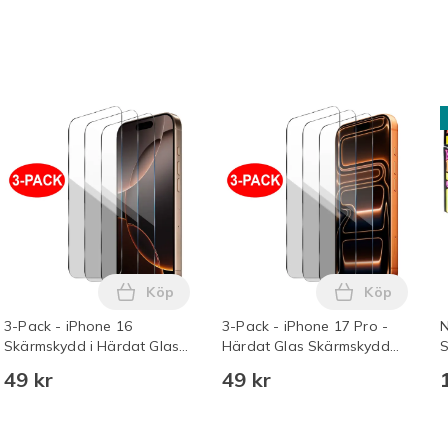
Köp
Köp
re med 2M USB-C till USB-C kabel Vit i varukorgen
 12-pack Kompatibla med oral -B Tandborsthuvuden i varukorg
Lägg till 3-Pack - iPhone 16 Skärmskydd i
Lägg till 3
3-Pack - iPhone 16
3-Pack - iPhone 17 Pro -
N
Skärmskydd i Härdat Glas
Härdat Glas Skärmskydd
S
Transparent
Transparent
B
49 kr
49 kr