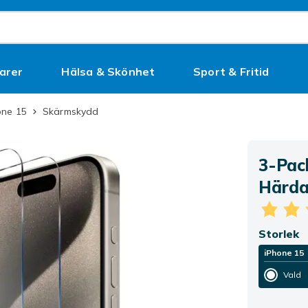
arer
Hälsa & Skönhet
Sport & Fritid
Kampanjer
one 15
Skärmskydd
3-Pac
Härda
Storlek
iPhone 15
Vald