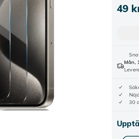
49 k
Sna
Mån, 
Levere
Säke
Nöjd
30 
Upptäc