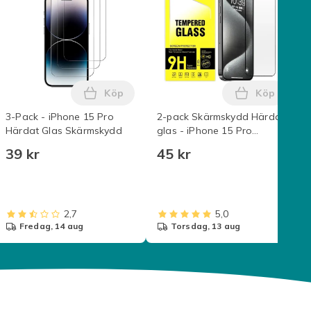
Köp
Köp
arent i varukorgen
Skärmskydd Transparent Iphone 15 i varukorgen
 2-Pack iPhone 15 Heltäckande Skärmskydd i Härdat Glas i var
Lägg till 3-Pack - iPhone 15 Pro Härdat 
Lägg till 2
3-Pack - iPhone 15 Pro
2-pack Skärmskydd Härdat
Härdat Glas Skärmskydd
glas - iPhone 15 Pro
Transparent
39 kr
45 kr
2,7
5,0
fredag, 14 aug
torsdag, 13 aug