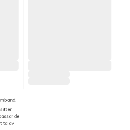
rmband.
sitter
passar de
t ta av