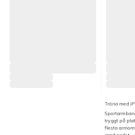
Träna med iP
Sportarmbande
tryggt på pla
flesta armomf
armbandet.