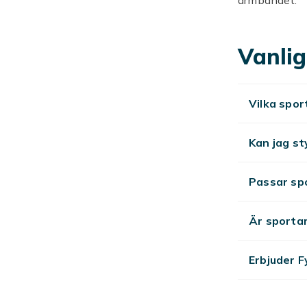
Kolla även i
Hos Fyndiq hit
Vanlig
frakt.
Vilka spor
Kan jag s
Passar sp
Är sporta
Erbjuder F