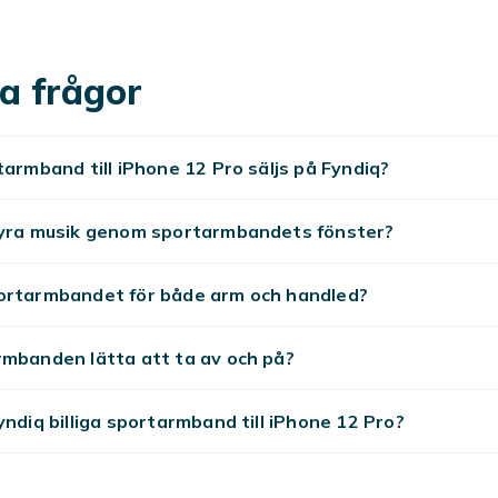
n
iPhone 12 Pro skal
och
iPhone 12 Pro fodral
för skydd i va
tar du sportarmband till iPhone 12 Pro till alltid låga priser 
a frågor
tarmband till iPhone 12 Pro säljs på Fyndiq?
tyra musik genom sportarmbandets fönster?
ortarmbandet för både arm och handled?
rmbanden lätta att ta av och på?
yndiq billiga sportarmband till iPhone 12 Pro?