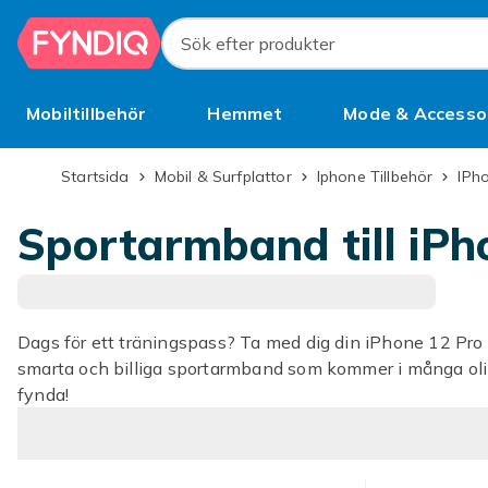
Hoppa till huvudinnehållet
Sök efter produkter
Mobiltillbehör
Hemmet
Mode & Accesso
Bättre än begagnat
Startsida
Mobil & Surfplattor
Iphone Tillbehör
iPh
Sportarmband till iPh
Dags för ett träningspass? Ta med dig din iPhone 12 Pro 
smarta och billiga sportarmband som kommer i många oli
fynda!