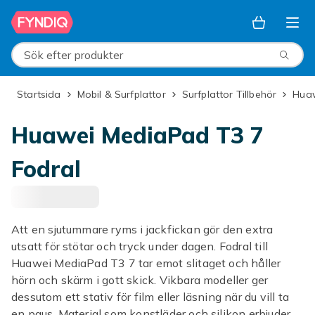
Hoppa till huvudinnehållet
Sök efter produkter
Startsida
Mobil & Surfplattor
Surfplattor Tillbehör
Hua
Huawei MediaPad T3 7
Fodral
Att en sjutummare ryms i jackfickan gör den extra
utsatt för stötar och tryck under dagen. Fodral till
Huawei MediaPad T3 7 tar emot slitaget och håller
hörn och skärm i gott skick. Vikbara modeller ger
dessutom ett stativ för film eller läsning när du vill ta
en paus. Material som konstläder och silikon erbjuder