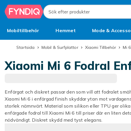
Hoppa till huvudinnehållet
Sök efter produkter
Mobiltillbehör
Hemmet
Mode & Accesso
Bättre än begagnat
Startsida
Mobil & Surfplattor
Xiaomi Tillbehör
Mi 6
Xiaomi Mi 6 Fodral En
Enfärgat och diskret passar den som vill att fodralet smälter 
Xiaomi Mi 6 i enfärgad finish skyddar ytan mot vardagens
storlek nämnvärt. Material som silikon eller TPU ger olik
enfärgade fodral till Xiaomi Mi 6 till priser där en liten de
nödvändigt. Diskret skydd med tyst elegans.