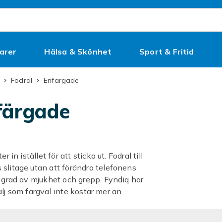
arer
Hälsa & Skönhet
Sport & Fritid
Kampanjer
Fodral
Enfärgade
färgade
in istället för att sticka ut. Fodral till
 slitage utan att förändra telefonens
a grad av mjukhet och grepp. Fyndiq har
talj som färgval inte kostar mer än