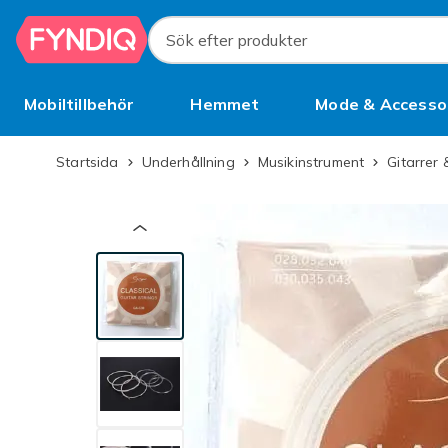
Hoppa till huvudinnehållet
Sök efter produkter
Mobiltillbehör
Hemmet
Mode & Accesso
Bättre än begagnat
Startsida
Underhållning
Musikinstrument
Gitarrer