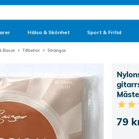
arer
Hälsa & Skönhet
Sport & Fritid
Kampanjer
 & Basar
Tillbehör
Strängar
Nylons
gitarr
Mäste
79 k