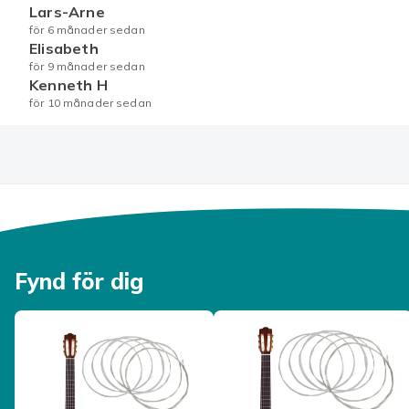
Lars-Arne
C30-setet det perfekta valet för att ta din musikalisk
för 6 månader sedan
pålitlig hållbarhet kommer du att kunna skapa och fr
Elisabeth
Enkelt och snabbt - inget syande krävs! Bara tryck
för 9 månader sedan
Kenneth H
Lätt att använda - ta bort pluggen, placera knappe
för 10 månader sedan
lösning.
Passar olika material och plagg, från jeans till kj
Rädda dina favoritbyxor på några sekunder med v
Återanvändbara knappar som kan tas isär och an
Upptäck fördelarna med våra byxknappar i silver:
Färg
Artikel.nr.
Fynd för dig
Produktsäkerhetsinformation