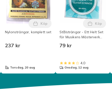
Köp
Köp
3 - Akustisk gitarr strängar 1-Pack i varukorgen
l Gitarrsträngar Nylon .028-043 - Akustisk gitarr strängar 35 
Lägg till Nylonsträngar, komplett set i
Lägg till
Nylonsträngar, komplett set
Stålsträngar - Ett Helt Set
för Musikens Mästerverk
Transparent
237 kr
79 kr
4,0
torsdag, 20 aug
onsdag, 12 aug