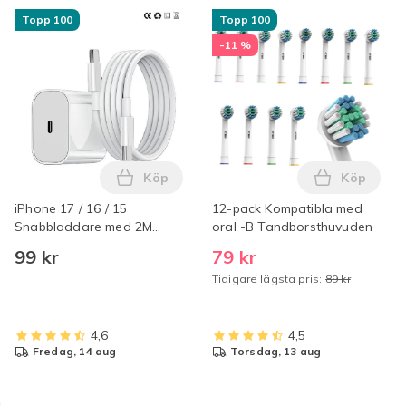
Topp 100
Topp 100
-11 %
Köp
Köp
Lägg till iPhone 17 / 16 / 15 Snabbladda
Lägg till
iPhone 17 / 16 / 15
12-pack Kompatibla med
Snabbladdare med 2M
oral -B Tandborsthuvuden
USB-C till USB-C kabel Vit
99 kr
79 kr
Tidigare lägsta pris:
89 kr
4,6
4,5
fredag, 14 aug
torsdag, 13 aug