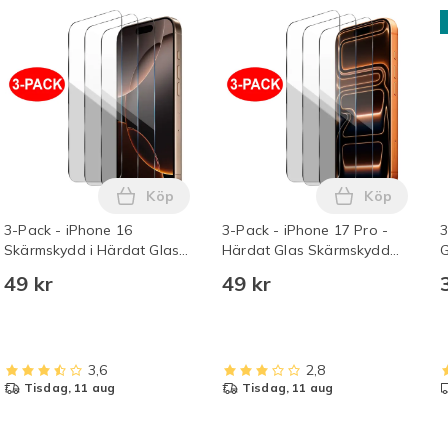
Köp
Köp
re med 2M USB-C till USB-C kabel Vit i varukorgen
 12-pack Kompatibla med oral -B Tandborsthuvuden i varukorg
Lägg till 3-Pack - iPhone 16 Skärmskydd i
Lägg till 3
3-Pack - iPhone 16
3-Pack - iPhone 17 Pro -
3
Skärmskydd i Härdat Glas
Härdat Glas Skärmskydd
G
Transparent
Transparent
49 kr
49 kr
3,6
2,8
tisdag, 11 aug
tisdag, 11 aug