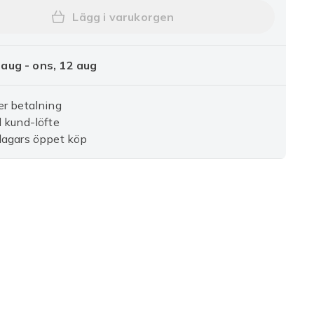
Lägg i varukorgen
Lägg till Nylonsträngar - Ett Helt 
 aug - ons, 12 aug
r betalning
 kund-löfte
dagars öppet köp