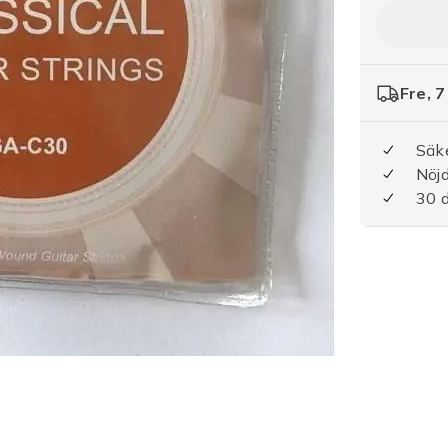
Fre, 7
Säke
Nöjd
30 