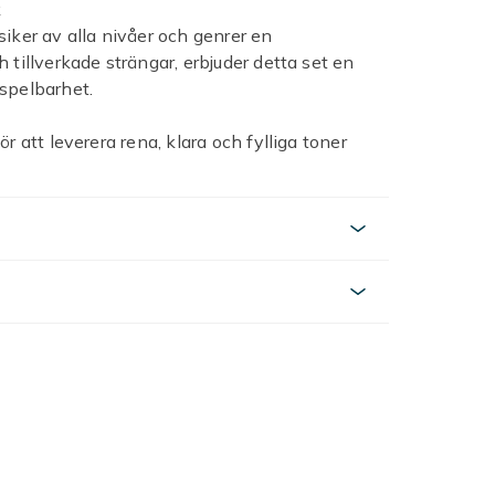
k
iker av alla nivåer och genrer en
 tillverkade strängar, erbjuder detta set en
spelbarhet.
r att leverera rena, klara och fylliga toner
ör att minimera slitage och förlänga
ch bekväm spelbarhet för att underlätta
och andra stränginstrument som kräver
 att ersätta eller uppgradera ditt instrument.
siska gitarr)
rfaren musiker, är våra nylonsträngar i GA-