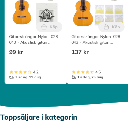
Köp
Köp
Lägg till Gitarrsträngar Nylon .028-04
Lägg til
Gitarrsträngar Nylon .028-
Gitarrsträngar Nylon .028-
043 - Akustisk gitarr
043 - Akustisk gitarr
strängar 1-Pack
strängar 35
99 kr
137 kr
4,2
4,5
tisdag, 11 aug
tisdag, 25 aug
Toppsäljare i kategorin