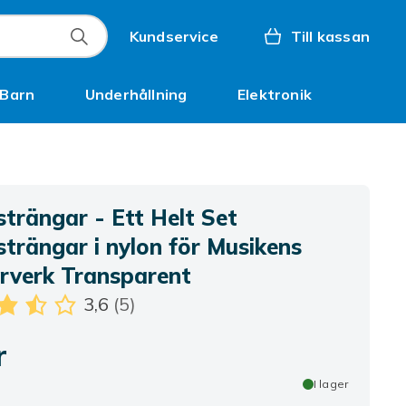
Kundservice
Till kassan
Barn
Underhållning
Elektronik
Inspiration
trängar - Ett Helt Set
strängar i nylon för Musikens
rverk Transparent
3,6
(5)
r
I lager