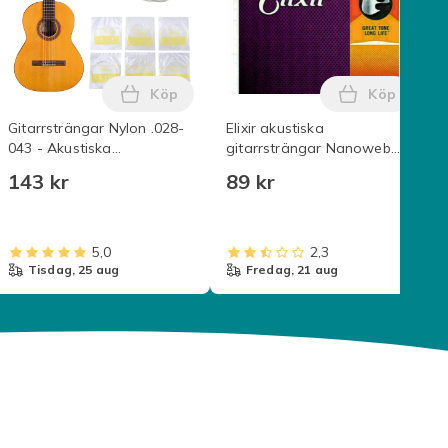
Köp
Köp
i varukorgen
 varukorgen
 Stålsträngar - Ett Helt Set för Musikens Mästerverk Transpare
Lägg till Gitarrsträngar Nylon .028-043 -
Lägg till E
Gitarrsträngar Nylon .028-
Elixir akustiska
043 - Akustiska
gitarrsträngar Nanoweb
Gitarrsträngar
Phosphor Bronze Light
143 kr
89 kr
16002
5,0
2,3
tisdag, 25 aug
fredag, 21 aug