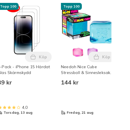
Topp 100
Topp 100
T
Köp
Köp
en
 Härdat Glas Transparent i varukorgen
-Pack - iPhone 17 Pro - Härdat Glas Skärmskydd Transparent i 
Lägg till 3-Pack - iPhone 15 Härdat Glas S
Lägg till Nee
-Pack - iPhone 15 Härdat
Needoh Nice Cube
3s
las Skärmskydd
Stressboll & Sinnesleksak
13
Blå Blue
Tr
39 kr
144 kr
39
4,0
torsdag, 13 aug
fredag, 21 aug