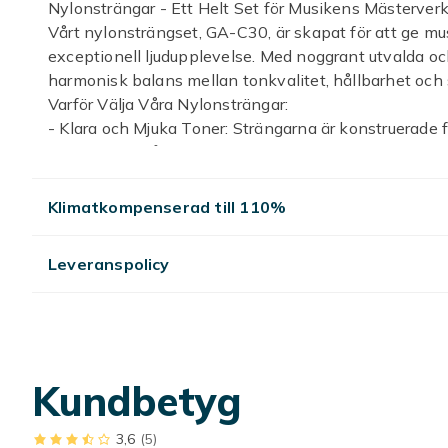
Nylonsträngar - Ett Helt Set för Musikens Mästerver
Vårt nylonsträngset, GA-C30, är skapat för att ge mus
exceptionell ljudupplevelse. Med noggrant utvalda och
harmonisk balans mellan tonkvalitet, hållbarhet och 
Varför Välja Våra Nylonsträngar:
- Klara och Mjuka Toner: Strängarna är konstruerade fö
som tilltalar både nybörjare och erfarna musiker.
- Hållbarhet: Tillverkade med högkvalitiga material f
strängarnas livslängd.
Klimatkompenserad till 110%
- Mjuk och Bekväm Känsla: Strängarna har en jämn o
långvariga övningssessioner.
Leveranspolicy
- Mångsidig Användning: Perfekt för klassisk gitarr 
nylonsträngar.
- Ett Helt Set: Innehåller alla nödvändiga strängar för
Specifikationer:
- Strängtyp: Nylonsträngar
Kundbetyg
- Settyp: Helt set (inkluderar alla strängar för din klas
- Modellnummer: GA-C30 (Referensmodellnummer)
Oavsett om du är en entusiastisk nybörjare eller en e
3,6
(5)