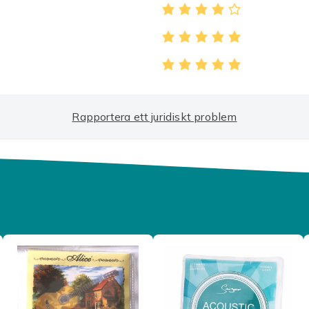
a resa till nya höjder. Med kvalitetstoner och
amföra musik med förtroende och glädje.
 in knappen och den håller sig på plats.
n och sätt tillbaka pluggen för en prisvärd
olar med överdimensionerad midja.
åra snabbbyxor.
Rapportera ett juridiskt problem
vändas om och om igen.
Transparent
5c9e940b-06fe-433a-b77f-5d4e07494fed