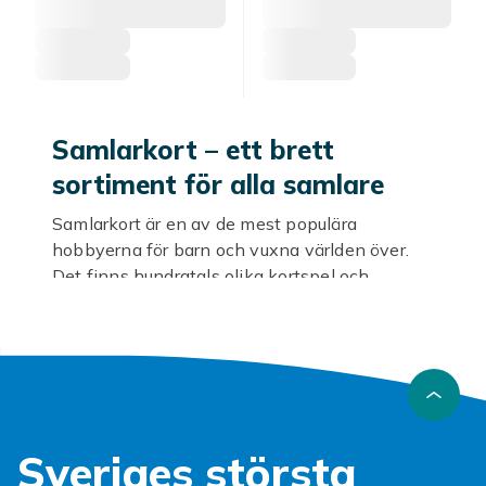
Samlarkort – ett brett
sortiment för alla samlare
Samlarkort är en av de mest populära
hobbyerna för barn och vuxna världen över.
Det finns hundratals olika kortspel och
samlarkortserier att samla på, och varje år
lanseras nya utgåvor och expansioner som
håller entusiasmen vid liv. Hos Fyndiq hittar du
ett brett och varierat sortiment av samlarkort,
boosterpaket, startdeck och tillbehör till priser
som passar alla budgetar.
Sveriges största
Pokémon-kort – världens