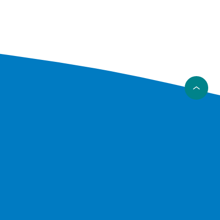
er PS4
bla med
ne
 4K-
evelse.
n fast
uder
 för den
nde