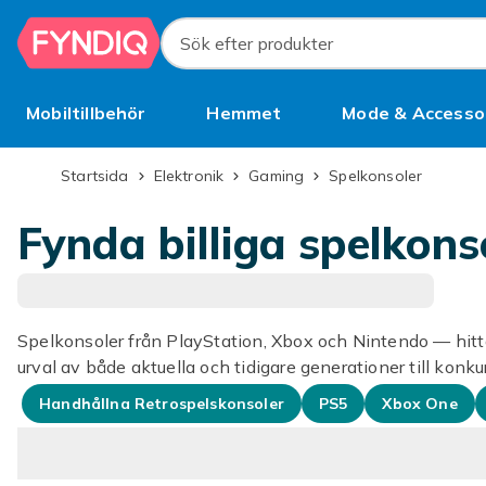
Hoppa till huvudinnehållet
Sök efter produkter
Mobiltillbehör
Hemmet
Mode & Accesso
Bättre än begagnat
Startsida
Elektronik
Gaming
Spelkonsoler
Fynda billiga spelkons
Spelkonsoler från PlayStation, Xbox och Nintendo — hitta 
urval av både aktuella och tidigare generationer till konku
Handhållna Retrospelskonsoler
PS5
Xbox One