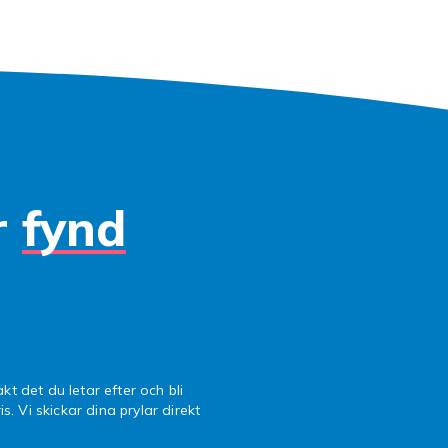
 — över 4 000 titlar — och ett aktivt onlinesamhälle erbjud
enorm underhållning. Många PS4-spel är dessutom kompati
ör det enkelt att uppgradera när du är redo.
eries X, Series S och Xbox O
osofts spelplattform
r
fynd
 är Microsofts flaggskeppskonsol och en av de kraftfullaste
å marknaden. Med 12 teraflops grafikprocessorkraft, native
öd för 120 fps levererar Series X en imponerande speluppl
s Ultimate ger dessutom tillgång till hundratals spel för e
 — ett av spelvärldens bästa erbjudanden.
 är det budgetvänliga alternativet i Microsofts nuvarande
Den kompakta, digitala konsolen saknar skivläsare men erbj
ionsskifte i prestanda som Series X, fast i 1440p. Perfekt
kt det du letar efter och bli
is. Vi skickar dina prylar direkt
odern gaming utan att betala toppris. Xbox One är fortfara
 den prismedvetne gamern — med ett enormt spel- och