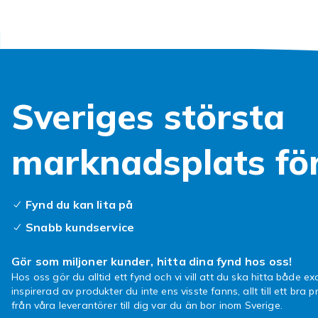
spelbibliotek
fortfarande 
PS5, vilket g
Xbox S
Sveriges största
— Micr
marknadsplats fö
Xbox Series X
konsolerna p
gaming och st
Xbox Game Pas
Fynd du kan lita på
månadsavgift
Snabb kundservice
Xbox Series S
generation. 
Gör som miljoner kunder, hitta dina fynd hos oss!
samma generat
Hos oss gör du alltid ett fynd och vi vill att du ska hitta både exa
inspirerad av produkter du inte ens visste fanns, allt till ett bra pr
som vill ha m
från våra leverantörer till dig var du än bor inom Sverige.
relevant för