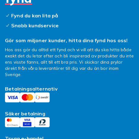
Utforska även andra märken som
Samsung
,
Xiaomi
och
OnePlus
, se hela utbudet av
Fynd du kan lita på
mobiltelefoner
eller titta på
surfplattor
.
Snabb kundservice
Gör som miljoner kunder, hitta dina fynd hos oss!
Hos oss gör du alltid ett fynd och vi vill att du ska hitta både
exakt det du letar efter och bli inspirerad av produkter du inte
ens visste fanns, allt till ett bra pris. Vi skickar dina prylar
direkt från våra leverantörer till dig var du än bor inom
Sverige.
Betalningsalternativ
Säker betalning
Trygg e-handel