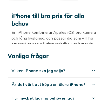
iPhone till bra pris för alla
behov
En iPhone kombinerar Apples iOS, bra kamera
och lång livslängd, och passar dig som vill ha
ett smidigt och pålitligt mobilliv. Här hittar du
iPhone i olika modeller och prisklasser, från
Vanliga frågor
nyare toppmodeller till billigare äldre
generationer som fortfarande håller måttet.
Många väljer en tidigare modell för att få
Vilken iPhone ska jag välja?
mycket telefon till ett lägre pris.
Så väljer du rätt iPhone
Är det värt att köpa en äldre iPhone?
Tänk på hur du använder telefonen när du
väljer modell. Vill du ha bästa kameran och de
Hur mycket lagring behöver jag?
senaste funktionerna passar en nyare iPhone,