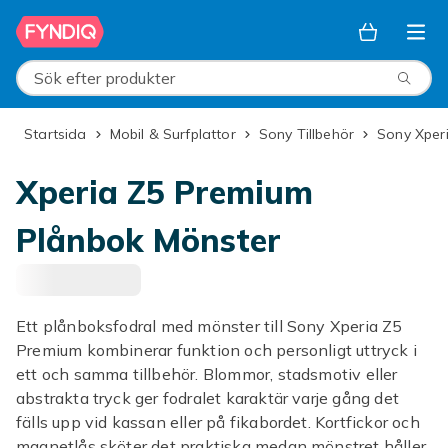
Hoppa till huvudinnehållet
Sök efter produkter
Startsida
Mobil & Surfplattor
Sony Tillbehör
Sony Xper
Xperia Z5 Premium
Plånbok Mönster
Ett plånboksfodral med mönster till Sony Xperia Z5
Premium kombinerar funktion och personligt uttryck i
ett och samma tillbehör. Blommor, stadsmotiv eller
abstrakta tryck ger fodralet karaktär varje gång det
fälls upp vid kassan eller på fikabordet. Kortfickor och
magnetlås sköter det praktiska medan mönstret håller