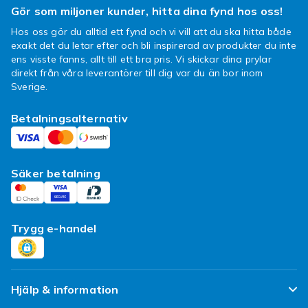
Gör som miljoner kunder, hitta dina fynd hos oss!
har samlat mängder av Fossilprodukter här
hos oss för dig att välja och vraka bland! Vad
Hos oss gör du alltid ett fynd och vi vill att du ska hitta både
sägs om en snygg analog klocka till henne
exakt det du letar efter och bli inspirerad av produkter du inte
ens visste fanns, allt till ett bra pris. Vi skickar dina prylar
eller kanske ett par machettknappar till
direkt från våra leverantörer till dig var du än bor inom
honom? Eller du kanske snarare letar efter en
Sverige.
praktisk och snygg plånbok? Vilken typ av
accessoar du än vill ha så har du valt rätt
Betalningsalternativ
märke att kika närmare på. Fossil har
nämligen det bästa av det bästa för både män
och kvinnor!
Säker betalning
Trygg e-handel
Hjälp & information