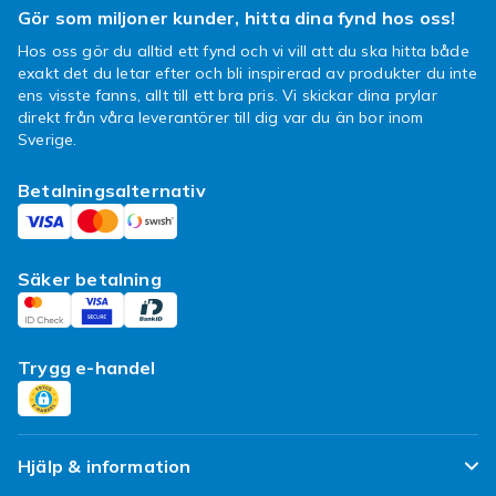
reklamera ditt köp? Kontakta gärna oss på
Gör som miljoner kunder, hitta dina fynd hos oss!
Fyndiqs kundtjänst så hjälper vi dig med ditt
Hos oss gör du alltid ett fynd och vi vill att du ska hitta både
ärende! Hos oss har du alltid öppet köp i
exakt det du letar efter och bli inspirerad av produkter du inte
enlighet med konsumentköplagen och vi
ens visste fanns, allt till ett bra pris. Vi skickar dina prylar
hjälper dig med eventuella returer. Fynda loss
direkt från våra leverantörer till dig var du än bor inom
ordentligt och välj att betala direkt, med
Sverige.
delbetalning eller att betala med faktura.
Betalningsalternativ
Bra Mcdodo kablar och laddare
för alla tillfällen!
Säker betalning
Visst är det bra att ha ett gäng extra kablar
eller laddare hemma, men vilka ska man välja?
På denna sida hittar du massor av sådana från
varumärket Mcdodo som passar för massor av
Trygg e-handel
olika saker. Vad sägs till exempel om en
Mcdodo gaming lightning kabel eller en USB-
C sladd? Du hittar även ljudadapter till iPhone
från varumärket om det är en sådan du letar
Hjälp & information
efter. Kolla in det breda utbudet av billiga