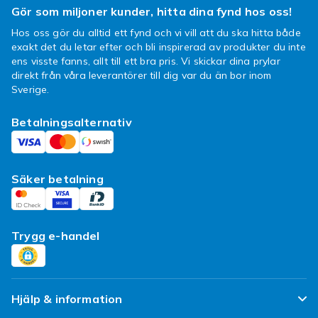
ärende.
Gör som miljoner kunder, hitta dina fynd hos oss!
Från stort till litet
Hos oss gör du alltid ett fynd och vi vill att du ska hitta både
exakt det du letar efter och bli inspirerad av produkter du inte
I över hundra år har företaget Samsonite
ens visste fanns, allt till ett bra pris. Vi skickar dina prylar
funnits på marknaden och sakta jobbat sig
direkt från våra leverantörer till dig var du än bor inom
uppåt till tronen som världens största
Sverige.
väsktillverkare. Bakom detta namn finner du
Betalningsalternativ
stora väskor som tål regn och rusk, stötar och
slag till små och nätta necessärer som gör
resan och badrumsvistelsen lite trevligare. När
det kommer till resor och vårt bagage är det en
Säker betalning
stor trygghet att veta att oavsett turbullens
eller kast med många väskor så kommer
innehållet att klara sig om du har en pålitlig
Trygg e-handel
väska. Och i dagens samhälle med detta stora
utbud av varor är det skönt att känna att det
finns kvalitet och stabilitet bakom namnet på
en produkt.
Hjälp & information