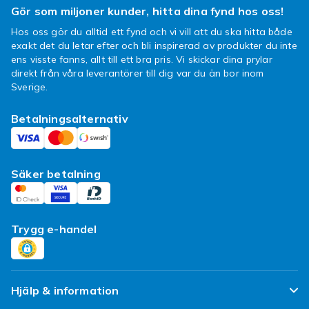
din order eller vill reklamera ditt köp, kontakta
Gör som miljoner kunder, hitta dina fynd hos oss!
Fyndiqs kundtjänst så hjälper vi dig med ditt
Hos oss gör du alltid ett fynd och vi vill att du ska hitta både
ärende.
exakt det du letar efter och bli inspirerad av produkter du inte
ens visste fanns, allt till ett bra pris. Vi skickar dina prylar
Det elektriska hemmet
direkt från våra leverantörer till dig var du än bor inom
Har du funderat på hur många av de saker du
Sverige.
har där hemma som behöver elektricitet för att
Betalningsalternativ
fungera? Du kommer nog bli förvånad när du
inser att var och varannan sak går att koppla
in i eluttaget. SmartLine är ett märke med
mängder av olika el-tillbehör och praktiska
Säker betalning
verktyg som kommer underlätta i vardagen.
Hos oss hittar du prylar att koppla in i väggen
där hemma så väl som SmartLine batterier i
Trygg e-handel
olika storlekar för de saker du har med dig när
du är på språng. Vilka SmartLine produkter blir
dina favoriter och vilken skulle du inte klara
dig utan?
Hjälp & information