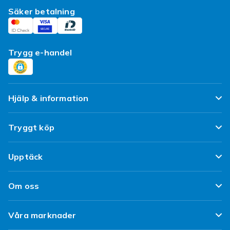
Säker betalning
Trygg e-handel
Hjälp & information
Vanliga frågor
Tryggt köp
Spåra paket
Nöjd kund-löfte
Upptäck
Ångra & Returnera här
Kundrecensioner
Populära kategorier
Leverans
Om oss
Policy & Villkor
Designa egna kläder
Kundservice
Om Fyndiq
Begagnat / Refurbished
Våra marknader
Designa eget mobilskal