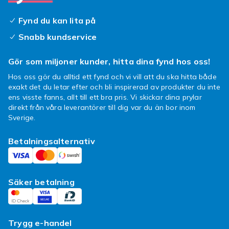
frågor kring din order eller vill reklamera ditt
köp, kontakta Fyndiqs kundtjänst så hjälper vi
Fynd du kan lita på
dig med ditt ärende.
Snabb kundservice
Ett hem vill alla dockor ha
Gör som miljoner kunder, hitta dina fynd hos oss!
Många barn leker med dockor, både pojkar och
Hos oss gör du alltid ett fynd och vi vill att du ska hitta både
flickor, och vad alla dockor har gemensamt är
exakt det du letar efter och bli inspirerad av produkter du inte
att de behöver ett hem — och det är här
ens visste fanns, allt till ett bra pris. Vi skickar dina prylar
dockskåpen kommer in i bilden! De dockskåp
direkt från våra leverantörer till dig var du än bor inom
som finns här hos oss på Fyndiq kommer både
Sverige.
som omöblerade och med möbler, men du kan
Betalningsalternativ
självklart köpa möbler separat och fylla på
vartefter, men glöm inte att låta barnen vara
med och välja. Vad sägs till exempel om ett
dockskåp med tillhörande trädgård eller ett där
Säker betalning
man kan lossa taken för att kika in? Låt
fantasin flöda och köp det dockskåp som du
och ditt barn tycker är roligast!
Trygg e-handel