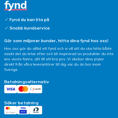
fynd
mellan färger som koppar, azurblå och
djungelgrönt till korall, champagne och
kärleksrött. Eftersom det är så billigt är det
Fynd du kan lita på
smidigt att köpa flera, frakten blir ändå
Snabb kundservice
densamma!
Se även
hexagon nagelglitter
,
finkornigt
Gör som miljoner kunder, hitta dina fynd hos oss!
nagelglitter
och
mixat nagelglitter
för fler
Hos oss gör du alltid ett fynd och vi vill att du ska hitta både
alternativ.
exakt det du letar efter och bli inspirerad av produkter du inte
ens visste fanns, allt till ett bra pris. Vi skickar dina prylar
Nagelglitter – typer, tekniker
direkt från våra leverantörer till dig var du än bor inom
Sverige.
och köpguide
Nagelglitter är ett av nail artens mest
Betalningsalternativ
mångsidiga material och kan användas på ett
otal sätt. Finkornigt glitter blandas direkt i
klart gel för ett inbyggt skimmer, eller används
Säker betalning
som powder för ombre-applikation med
graderad täthet. Grovkornigt (chunky) glitter