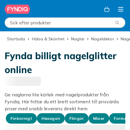
Hoppa till huvudinnehållet
Sök efter produkter
Startsida
Hälsa & Skönhet
Naglar
Nageldekor
Nag
Fynda billigt nagelglitter
online
Ge naglarna lite kärlek med nagelprodukter från
Fyndiq. Här hittar du ett brett sortiment till prisvärda
priser med snabb leverans direkt hem.
Finkornigt
Hexagon
Flingor
Mixer
Former