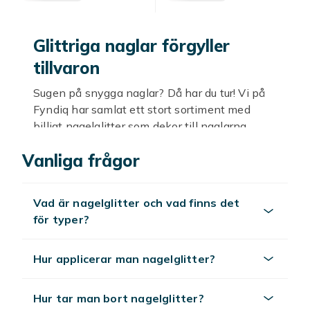
Glittriga naglar förgyller
tillvaron
Sugen på snygga naglar? Då har du tur! Vi på
Fyndiq har samlat ett stort sortiment med
billigt nagelglitter som dekor till naglarna
online här — och det i många olika former och
Vanliga frågor
färger! Här finner du glitter som lyser i mörkret,
glitter flakes i vintrigt silver, gulddekor för
glamourösa naglar och finkornigt glitter i
Vad är nagelglitter och vad finns det
färger som rosa, lila och svart! Med nagelglitter
för typer?
från märken som Ciaté, Depend, Otego och
Isadora kan du enkelt hitta det som gör just
dina naglar till en förtjusande glitterfest!
Hur applicerar man nagelglitter?
Välkommen att shoppa nagelglitter online hos
oss!
Hur tar man bort nagelglitter?