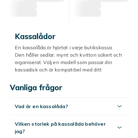
Kassalådor
En kassalåda är hjärtat i varje butikskassa.
Den håller sedlar, mynt och kvitton säkert och
organiserat. Välj en modell som passar din
kassadisk och är kompatibel med ditt
kassasystem eller kvittoskrivare.
Vanliga frågor
Kassalådor finns i standardstorlekar med 4-6
sedelfack och 8-16 myntfack.
Stålkonstruerade modeller är mer slitstarka för
Vad är en kassalåda?
butiker med hög omsättning. Modeller med
automatisk öppning via kvittoskrivare
effektiviserar kassan avsevärt.
Vilken storlek på kassalåda behöver
jag?
Välj rätt kassalåda