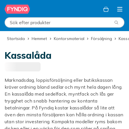
Hoppa till huvudinnehållet
Sök efter produkter
Startsida
Hemmet
Kontorsmaterial
Försäljning
Kass
Kassalåda
Marknadsdag, loppisförsäljning eller butikskassan
kräver ordning bland sedlar och mynt hela dagen lång.
En kassalåda med sedelfack, myntfack och lås ger
trygghet och snabb hantering av kontanta
betalningar. På Fyndiq kostar kassalådor så lite att
även den minsta försäljaren kan hålla ordning i kassan
utan stor investering. Kompakta modeller ryms bakom
disken eller i en väska för den som säljer på språng.