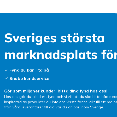
Kompatibla b
Galaxy effekt
Handl
Sveriges största
hos F
marknadsplats fö
Hos Fyndiq hi
alltid bra pris
Hos Fyndiq hi
Fynd du kan lita på
kompatibla me
Snabb kundservice
från välkända 
en kompatibel
Gör som miljoner kunder, hitta dina fynd hos oss!
produkt hos o
Hos oss gör du alltid ett fynd och vi vill att du ska hitta både exa
leverans direk
inspirerad av produkter du inte ens visste fanns, allt till ett bra pr
från våra leverantörer till dig var du än bor inom Sverige.
Hos Fyndiq hi
kompatibla me