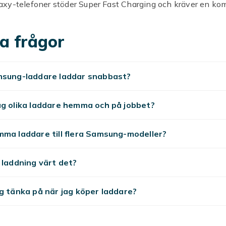
xy-telefoner stöder Super Fast Charging och kräver en ko
 för maximal laddningshastighet. Hos Fyndiq hittar du kom
amsung Galaxy till bra priser.
a frågor
 Fast Charging — kompatibl
re
msung-laddare laddar snabbast?
er Fast Charging kräver en kompatibel 25W
USB-C
PD-ada
ag olika laddare hemma och på jobbet?
per Fast Charging-laddare laddar Galaxy S-serien till 50%
ndardladdare fungerar men med lägre hastighet.
ma laddare till flera Samsung-modeller?
ös laddning för Samsung Gal
 laddning värt det?
xy stöder trådlös Qi-laddning. Kompatibla Qi-laddare på 
s laddning för Galaxy S-serien. Standardladdare på 10W el
g tänka på när jag köper laddare?
å.
ddare kompatibla med Samsu