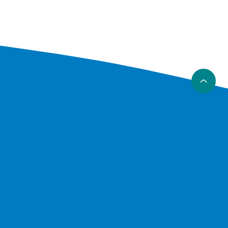
 Samsung
are
ser till
t
odukter
du söker
du rätt
nabb
t
odukter